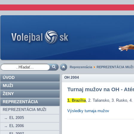
Reprezentácia
REPREZENTÁCIA MUŽI
ÚVOD
OH 2004
MUŽI
Turnaj mužov na OH - Até
ŽENY
1. Brazília
, 2. Taliansko, 3. Rusko, 4
REPREZENTÁCIA
REPREZENTÁCIA MUŽI
Výsledky turnaja mužov
EL 2005
EL 2006
EL 2007