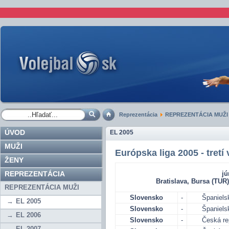
Reprezentácia
REPREZENTÁCIA MUŽI
ÚVOD
EL 2005
MUŽI
Európska liga 2005 - tretí
ŽENY
REPREZENTÁCIA
jú
Bratislava, Bursa (TUR
REPREZENTÁCIA MUŽI
Slovensko
-
Španiels
EL 2005
Slovensko
-
Španiels
EL 2006
Slovensko
-
Česká re
EL 2007