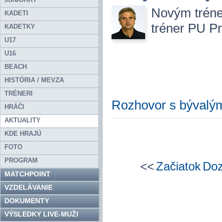
Novým tréne
KADETI
tréner PU Pr
KADETKY
U17
U16
BEACH
HISTÓRIA / MEVZA
TRÉNERI
Rozhovor s bývalý
HRÁČI
AKTUALITY
KDE HRAJÚ
FOTO
PROGRAM
<<
Začiatok
Do
MATCHPOINT
VZDELÁVANIE
DOKUMENTY
VÝSLEDKY LIVE-MUŽI