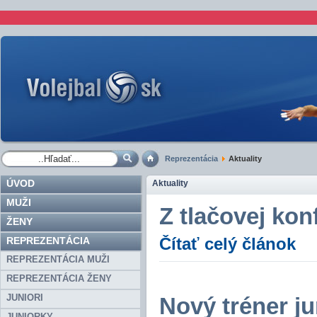
Reprezentácia
Aktuality
ÚVOD
Aktuality
MUŽI
Z tlačovej ko
ŽENY
REPREZENTÁCIA
Čítať celý článok
REPREZENTÁCIA MUŽI
REPREZENTÁCIA ŽENY
JUNIORI
Nový tréner j
JUNIORKY