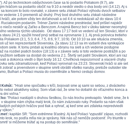
7). Až po technickom oddychovom čase sa to podarilo Poliakom (9:7), ale
ým hráčom sa podarilo otočiť na 9:10 a neskôr viedlo o dva body oni (14:12). Aj s
m sa koncom to bolo rovnaké, v závere setu získali Poliaci výhodu dvoch setbalov
 vo vedenie 1:0 premenili až druhý. Prvý bod druhého setu získali následne
í hráči, ale potom vždy len doťahovali a od 4:4 si nedokázali až do stavu 10:4
s Ruciakovým podaním. Tréner Zanini následne prestriedal, keď prišiel najskôr
o niečo neskôr aj Zaťko a Benczom. A najmä Bencz bol v útoku takmer neomylný
kého vedenia rýchlo ubúdalo. Od stavu 17:17 boli vo vedení už len Slováci, ktorí v
 stavu 24:21 využili hneď prvý setbal na vyrovnanie 1:1. Aj prvá polovica tretieho
ila Poliakom (3:1, 5:3, 6:4, 7:5, 8:6, 9:7, 10:9). Od 10:10 sa ale situácia zmenila,
oli už len reprezentanti Slovenska. Za stavu 12:13 sa im vydarili dva vynikajúce
edom siete. K tomu pridali aj kvalitnú obranu na sieti a ich vedenie postupne
až na rozdiel piatich bodov (18:13) a v závere setu si toto vedenie postrážili a po
užitom setbale sa dostali do vedenia 2:1. Štvrtý set patril Slovákom, ktorí ani raz
vali a dokonca viedli o štyri body 16:12. Chvíľková nepozornosť a viaceré chyby
vku setu zdramatizovali, keď Poliaci vyrovnali na 23:23. Slovenskí hráči si ale set
 zobrať a prvenstvom v skupine smrti obrátili všetko naruby, pretože outsider ide
iamo, Bulhari a Poliaci musia do osemfinále a Nemci cestujú domov.
 Kohút:
: "Hrali sme spočiatku v kŕči, bojovali sme aj sami so sebou, z diváckeho
to nebol atraktívny súboj. Som však rád, že sme ho dotiahli do víťazného konca a
va dni voľna."
ťko:
"Poliaci nastúpili s druhou šestkou, čo nás trochu prekvapilo. Vedeli sme, že k
u v skupine nám chýba malý krok, čo nám zväzovalo ruky. Podarilo sa nám však
ladých poľských hráčov pod tlak a vyhrať, aj keď sme ani zďaleka nepredviedli
y výkon."
Kmeť:
kapitán SR: "Som extrémne šťastný. Aj keď Poliaci 'vypustili' zápas, rozhodli
ento krok, no podľa mňa nie je správny. Nik nás už nemôže podceniť. Po triumfe v
smrti' si môžeme trúfať aj na postup do semifinále."