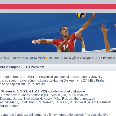
ntácia
REPREZENTÁCIA MUŽI
ME 2011
Tretia výhra v skupine - 3:1 s Poľskom
ýhra v skupine - 3:1 s Poľskom
. septembra 2011 (TASR) - Slovenskí volejbaloví reprezentanti zvíťazili v
 aj vo svojom záverečnom zápase základnej D-skupiny na 27. ME v Prahe,
nad obhajcom titulu z Poľska 3:1. .
 Slovensko 1:3 (23, -21, -18, -23) - posledný duel v skupine
. Rozhodovali: Godoy Alonso (Šp.), Rychlík (ČR), 5000 divákov.
Drzyzga, Jarosz, Nowakowski, Kosok, Mika, Ruciak, libero Ignaczak
ko:
Skladaný, Kmeť, Kohút, M. Nemec, L.Diviš st., M. Sopko st., libero Ondrušek
Zaťko, Bencz)
nanom úvode sa ani jednému z tímov nepodarilo odskočiť na viac ako dva