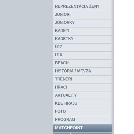
REPREZENTÁCIA ŽENY
JUNIORI
JUNIORKY
KADETI
KADETKY
U17
U16
BEACH
HISTÓRIA / MEVZA
TRÉNERI
HRÁČI
AKTUALITY
KDE HRAJÚ
FOTO
PROGRAM
MATCHPOINT