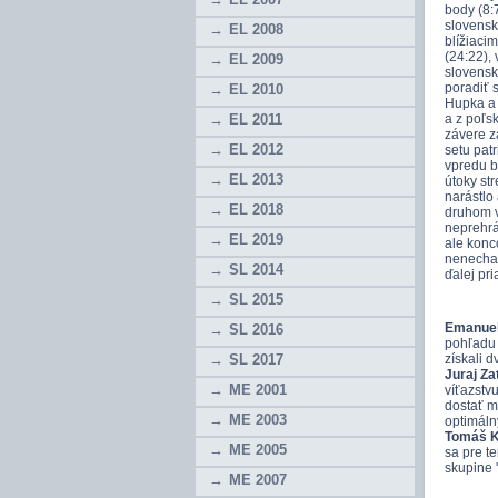
body (8:
slovensk
EL 2008
blížiaci
(24:22),
EL 2009
slovensk
poradiť 
EL 2010
Hupka a 
EL 2011
a z poľs
závere za
EL 2012
setu patr
vpredu b
EL 2013
útoky str
narástlo 
EL 2018
druhom vy
neprehrá
EL 2019
ale konco
nenechali
SL 2014
ďalej pr
SL 2015
Emanuel
SL 2016
pohľadu 
SL 2017
získali d
Juraj Za
ME 2001
víťazstv
dostať m
ME 2003
optimáln
Tomáš 
ME 2005
sa pre t
skupine '
ME 2007