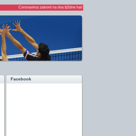
Coronavirus zatvoril na dva týždne haly *** 1/2 finále play off žien *** ženy
Facebook