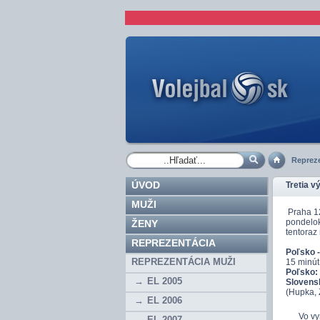
Repreze
ÚVOD
Tretia v
MUŽI
Praha 12
pondelok
ŽENY
tentoraz 
REPREZENTÁCIA
Poľsko -
REPREZENTÁCIA MUŽI
15 minút
Poľsko:
EL 2005
Slovens
(Hupka, 
EL 2006
Vo vyrov
EL 2007