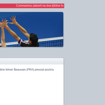
Coronavirus zatvoril na dva týždne haly *** 1/2 finále play off žien *** ž
lne tréner Beauvais (FRA) prevzal pozíciu