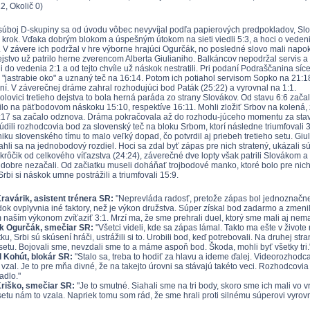
2, Okolič 0)
úboj D-skupiny sa od úvodu vôbec nevyvíjal podľa papierových predpokladov, Slov
krok. Vďaka dobrým blokom a úspešným útokom na sieti viedli 5:3, a hoci o vedeni
i. V závere ich podržal v hre výborne hrajúci Ogurčák, no posledné slovo mali napok
jstvo už patrilo herne zverencom Alberta Giulianiho. Balkáncov nepodržal servis a 
i do vedenia 2:1 a od tejto chvíle už náskok nestratili. Pri podaní Podraščanina síc
 "jastrabie oko" a uznaný teč na 16:14. Potom ich potiahol servisom Sopko na 21:1
ení. V záverečnej dráme zahral rozhodujúci bod Paták (25:22) a vyrovnal na 1:1.
polovici tretieho dejstva to bola herná paráda zo strany Slovákov. Od stavu 6:6 zač
ilo na päťbodovom náskoku 15:10, respektíve 16:11. Mohli zložiť Srbov na kolená, 
:17 sa začalo odznova. Dráma pokračovala až do rozhodu-júceho momentu za stavu
súdili rozhodcovia bod za slovenský teč na bloku Srbom, ktorí následne triumfovali 
ku slovenského tímu to malo veľký dopad, čo potvrdil aj priebeh tretieho setu. Giul
ahli sa na jednobodový rozdiel. Hoci sa zdal byť zápas pre nich stratený, ukázali s
i krôčik od celkového víťazstva (24:24), záverečné dve lopty však patrili Slováko
t dobre nezačali. Od začiatku museli doháňať trojbodové manko, ktoré bolo pre nic
rbi si náskok umne postrážili a triumfovali 15:9.
ravárik, asistent trénera SR:
"Neprevláda radosť, pretože zápas bol jednoznačne v
dok ovplyvnia iné faktory, než je výkon družstva. Súper získal bod zadarmo a zmenil
naším výkonom zvíťaziť 3:1. Mrzí ma, že sme prehrali duel, ktorý sme mali aj nemal
ek Ogurčák, smečiar SR:
"Všetci videli, kde sa zápas lámal. Takto ma ešte v život
ku, Srbi sú skúsení hráči, ustrážili si to. Urobili bod, keď potrebovali. Na druhej st
 setu. Bojovali sme, nevzdali sme to a máme aspoň bod. Škoda, mohli byť všetky tri.
 Kohút, blokár SR:
"Stalo sa, treba to hodiť za hlavu a ideme ďalej. Videorozhodc
 vzal. Je to pre mňa divné, že na takejto úrovni sa stávajú takéto veci. Rozhodcovia 
adlo."
riško, smečiar SR:
"Je to smutné. Siahali sme na tri body, skoro sme ich mali vo 
 setu nám to vzala. Napriek tomu som rád, že sme hrali proti silnému súperovi vyrovn