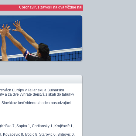
Coronavirus zatvoril na dva týždne haly *** 1/2 finále play off žien *** žen
rovstvách Európy v Taliansku a Bulharsku
ty a za dve vyhraté dejstvá získali do tabuľky
re Slovákov, keď videorozhodca posudzujúci
Kriško 7, Sopko 1, Chrtiansky 1, Krajčovič 1,
 Kovačevič 8, Ivočič 8, Starovič 0, Brdjovič 0,