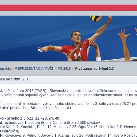
ntácia
REPREZENTÁCIA MUŽI
ME 2015
Prvý zápas so Srbmi 2:3
as so Srbmi 2:3
sizio 9. októbra 2015 (TASR) - Slovenskí volejbalisti otvorili účinkovanie na majst
 Slováci podali bojovný výkon, keď sa nevzdali ani za nepriaznivého stavu 1:2 na se
.
úci moment mimoriadne vyrovnaného stretnutia prišiel v 3. sete za stavu 28:27 p
e oko" prisúdil bod Srbom pri smeči do autu.
 - Srbsko 2:3 (-22, 22, -28, 24, -9)
, rozhodovali: Piaseckij (Biel.), Cambre (Bel.), 1500 divákov
ko:
Kohút 7, Končál 1, Paták 12, Michalovič 25, Ogurčák 15, liberá Kubš, Ľ. Nemec (
 Ondrovič 8)
N. Kovačevič 9, Petrič 7, Jovovič 1, Atanasijevič 28, Podrasčanin 14, libero Rosič (U.