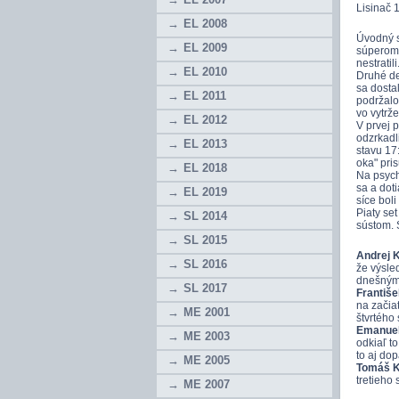
Lisinač 1
EL 2008
Úvodný s
EL 2009
súperom 
nestratil
EL 2010
Druhé de
sa dostal
EL 2011
podržalo
vo vytrž
EL 2012
V prvej 
odzrkadl
EL 2013
stavu 17
oka" pri
EL 2018
Na psychi
sa a doti
EL 2019
síce bol
Piaty se
SL 2014
sústom. S
SL 2015
Andrej K
SL 2016
že výsle
dnešným 
SL 2017
Františ
na začiat
ME 2001
štvrtého
Emanuel
ME 2003
odkiaľ to
to aj dop
ME 2005
Tomáš K
tretieho
ME 2007