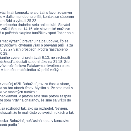
áci hrali kompaktne a držali s favorizovaným
e v ďalšom priebehu prišli, kontakt so súperom
on Srbi a vyhrali 25:22.
v priebehu druhého setu ani blokári. Slováci
e znížili Srbi na 14:15, ale slovenské mužstvo
8 a početná skupina fanúšikov spod Tatier bola
ali mať výraznú prevahu na palubovke, čo sa
zbytočnými chybami však o prevahu prišli a za
 28:27 v ich prospech. Podľa "jastrabieho
30:28.
ianiho zverenci prehrávali 9:13, no vzchopili
údržnosť a dostali sa do trháku na 21:18. Srbi
m a záverečné slovo Patákovmu skvelému bloku.
h v konečnom dôsledku až príliš veľkým
 našej réžii. Bohužiaľ, raz za čas sa stane,
a sa hra oboch tímov. Myslím si, že sme mali s
i vo vlastných rukách."
e neoklamali. V piatom sete sme potom zaspali
rane som hrdý na chalanov, že sme sa vrátili do
"
a sa rozhodol tak, ako sa rozhodol. Neviem,
ukázali, že to mali čisto vo svojich rukách a tak
vrecku. Bohužiaľ, nešťastná lopta v koncovke
anú partiu."