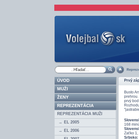
Repreze
ÚVOD
Prvý záp
MUŽI
Busto Ar
prehrou.
ŽENY
prvý bod
REPREZENTÁCIA
Rozhoduj
"jastrabi
REPREZENTÁCIA MUŽI
Slovensko
EL 2005
168 minút
Slovens
EL 2006
Zaťko 1,
Srbsko:
EL 2007