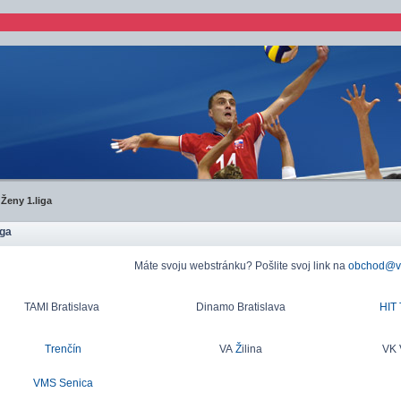
Ženy 1.liga
iga
Máte svoju webstránku? Pošlite svoj link na
obchod@vo
TAMI Bratislava
Dinamo Bratislava
HIT 
Trenčín
VA
Ž
ilina
VK 
VMS Senica