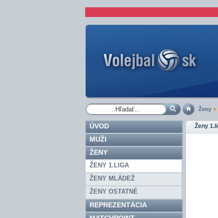
Ženy
ÚVOD
Ženy 1.l
MUŽI
ŽENY
ŽENY 1.LIGA
ŽENY MLÁDEŽ
ŽENY OSTATNÉ
REPREZENTÁCIA