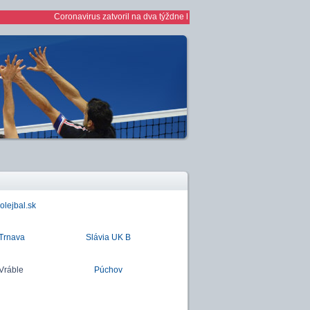
Coronavirus zatvoril na dva týždne haly *** 1/2 finále play off žien ***
lejbal.sk
Trnava
Slávia UK B
Vráble
Púchov