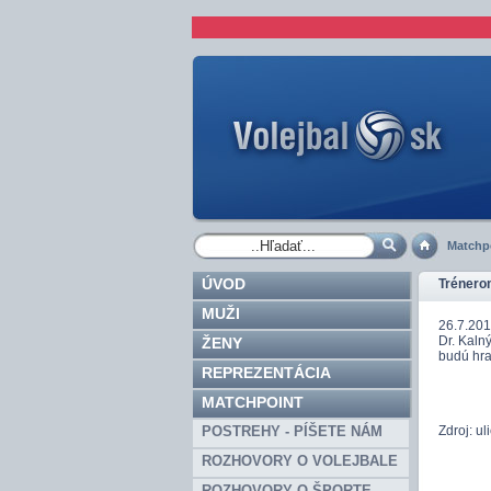
Matchp
ÚVOD
Trénerom
MUŽI
26.7.201
Dr. Kaln
ŽENY
budú hra
REPREZENTÁCIA
MATCHPOINT
POSTREHY - PÍŠETE NÁM
Zdroj: ul
ROZHOVORY O VOLEJBALE
ROZHOVORY O ŠPORTE