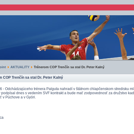
oint
AKTUALITY
Trénerom COP Trenčín sa stal Dr. Peter Kalný
 COP Trenčín sa stal Dr. Peter Kalný
6 - Odchádzajúceho trénera Palguta nahradí v štátnom chlapčenskom stredisku mlá
ý podpísal dnes s vedením SVF kontrakt a bude mať zodpovednosť za družstvo kadet
ť v Púchove a v Györi.
ica