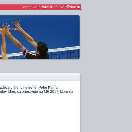
Coronavirus zatvoril na dva týždne haly *** 1/2 finále play off žien *** ž
deže v Trenčíne tréner Peter Kalný.
ov, ktoré sa pripravuje na ME 2017, ktoré sa