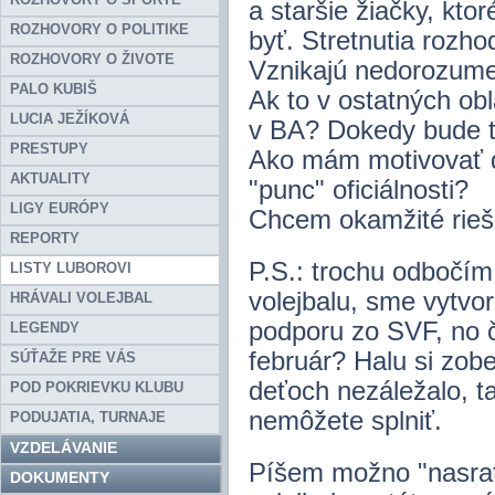
a staršie žiačky, kto
ROZHOVORY O POLITIKE
byť. Stretnutia rozho
ROZHOVORY O ŽIVOTE
Vznikajú nedorozume
PALO KUBIŠ
Ak to v ostatných obl
LUCIA JEŽÍKOVÁ
v BA? Dokedy bude 
PRESTUPY
Ako mám motivovať d
AKTUALITY
"punc" oficiálnosti?
LIGY EURÓPY
Chcem okamžité rieš
REPORTY
P.S.: trochu odbočím,
LISTY LUBOROVI
volejbalu, sme vytvor
HRÁVALI VOLEJBAL
podporu zo SVF, no č
LEGENDY
február? Halu si zo
SÚŤAŽE PRE VÁS
deťoch nezáležalo, t
POD POKRIEVKU KLUBU
nemôžete splniť.
PODUJATIA, TURNAJE
VZDELÁVANIE
Píšem možno "nasrato
DOKUMENTY