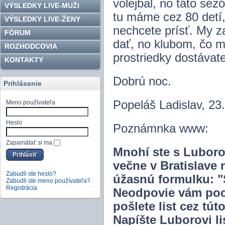
volejbal, no táto sez
VÝSLEDKY LIVE-MUŽI
tu máme cez 80 detí,
VÝSLEDKY LIVE-ŽENY
nechcete prísť. My 
FÓRUM
dať, no klubom, čo m
ROZHODCOVIA
prostriedky dostávate
KONTAKTY
Dobrú noc.
Prihlásenie
Popeláš Ladislav, 23
Meno používateľa
Heslo
Poznámnka www:
Zapamätať si ma
Mnohí ste s Luboro
večne v Bratislave
Zabudli ste heslo?
úžasnú formulku: 
Zabudli ste meno používateľa?
Registrácia
Neodpovie vám poch
pošlete list cez tút
Napíšte Luborovi li