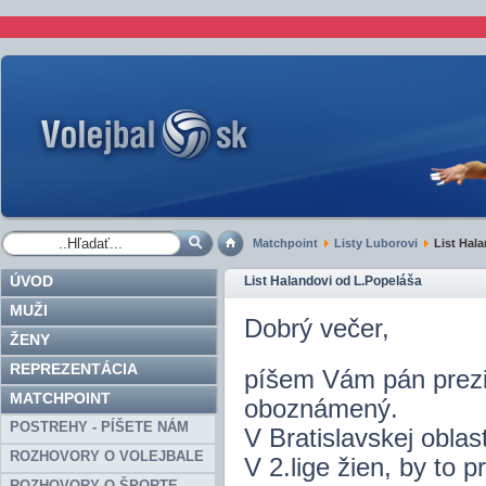
Matchpoint
Listy Luborovi
List Hala
ÚVOD
List Halandovi od L.Popeláša
MUŽI
Dobrý večer,
ŽENY
REPREZENTÁCIA
píšem Vám pán prezid
MATCHPOINT
oboznámený.
POSTREHY - PÍŠETE NÁM
V Bratislavskej obla
ROZHOVORY O VOLEJBALE
V 2.lige žien, by to 
ROZHOVORY O ŠPORTE