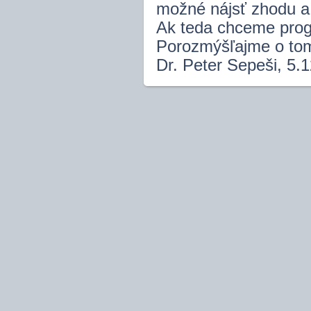
možné nájsť zhodu a v
Ak teda chceme progre
Porozmýšľajme o to
Dr. Peter Sepeši, 5.