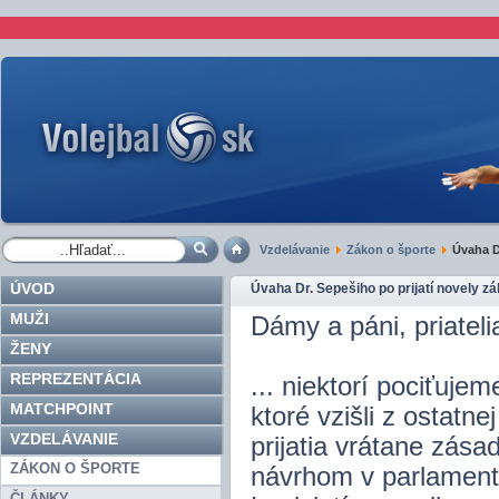
Vzdelávanie
Zákon o športe
Úvaha Dr
ÚVOD
Úvaha Dr. Sepešiho po prijatí novely z
MUŽI
Dámy a páni, priateli
ŽENY
REPREZENTÁCIA
... niektorí pociťuje
MATCHPOINT
ktoré vzišli z ostatn
VZDELÁVANIE
prijatia vrátane zá
ZÁKON O ŠPORTE
návrhom v parlament
ČLÁNKY