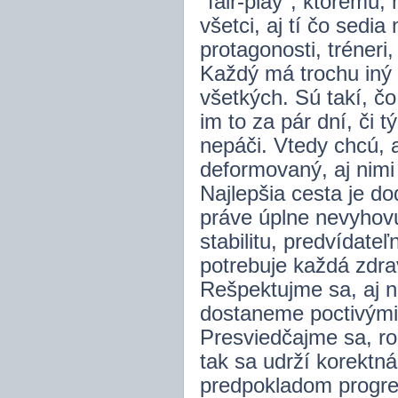
"fair-play", ktorému,
všetci, aj tí čo sedia
protagonosti, tréneri
Každý má trochu iný u
všetkých. Sú takí, č
im to za pár dní, či 
nepáči. Vtedy chcú, a
deformovaný, aj nimi 
Najlepšia cesta je do
práve úplne nevyhovu
stabilitu, predvídate
potrebuje každá zdra
Rešpektujme sa, aj n
dostaneme poctivými
Presviedčajme sa, ro
tak sa udrží korektná
predpokladom progres