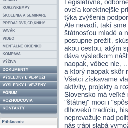
Legislatívne, odborne
KURZY/KEMPY
oveľa korektnejšie pr
ŠKOLENIA A SEMINÁRE
týka zvýšenia podpo
PREDAJ DVD,CD,KNIHY
Ale nevadí, takí sme 
VAVÁK
štátnosťou mladé a n
VIDEO
postupne prežiť, skús
MENTÁLNE OKIENKO
akou cestou, akým sp
KOMPAVA
dáva výsledkom nášho
VÝŽIVA
naopak, vôbec nie, .
DOKUMENTY
a ktorý naopak skôr r
VÝSLEDKY LIVE-MUŽI
Všetci získavame vl
VÝSLEDKY LIVE-ŽENY
aktivity, projekty a r
FÓRUM
Slovensko má veľké r
ROZHODCOVIA
"štátnej" moci i "s
KONTAKTY
dlhovekú tradíciu, his
neprevažuje nad poli
Prihlásenie
nás trápi slabá vymož