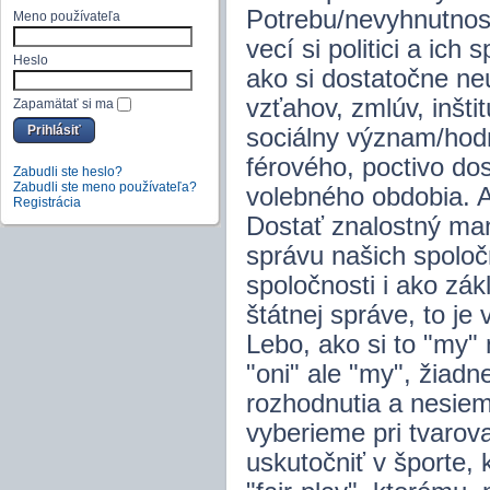
Potrebu/nevyhnutnos
Meno používateľa
vecí si politici a ic
Heslo
ako si dostatočne ne
vzťahov, zmlúv, inšti
Zapamätať si ma
sociálny význam/hodn
férového, poctivo do
Zabudli ste heslo?
Zabudli ste meno používateľa?
volebného obdobia. A
Registrácia
Dostať znalostný ma
správu našich spoloč
spoločnosti i ako zá
štátnej správe, to je
Lebo, ako si to "my"
"oni" ale "my", žiad
rozhodnutia a nesie
vyberieme pri tvarov
uskutočniť v športe,