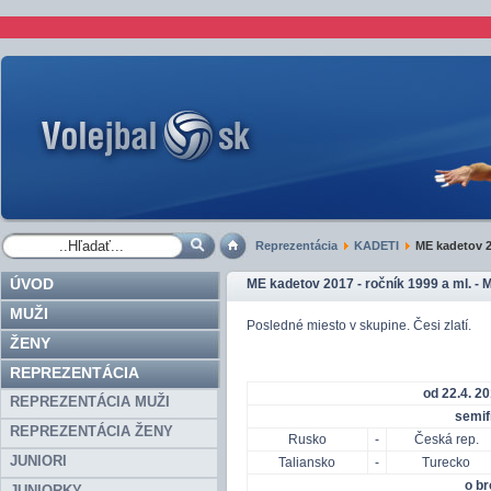
Reprezentácia
KADETI
ME kadetov 20
ÚVOD
ME kadetov 2017 - ročník 1999 a ml. -
MUŽI
Posledné miesto v skupine. Česi zlatí.
ŽENY
REPREZENTÁCIA
od 22.4. 2
REPREZENTÁCIA MUŽI
semif
REPREZENTÁCIA ŽENY
Rusko
-
Česká rep.
JUNIORI
Taliansko
-
Turecko
o b
JUNIORKY