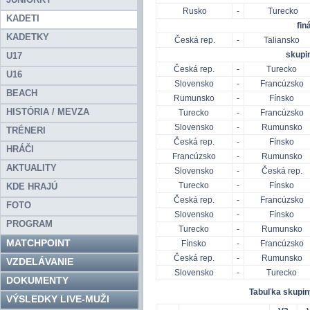
Rusko
-
Turecko
KADETI
fin
KADETKY
Česká rep.
-
Taliansko
skupi
U17
Česká rep.
-
Turecko
U16
Slovensko
-
Francúzsko
BEACH
Rumunsko
-
Fínsko
HISTÓRIA / MEVZA
Turecko
-
Francúzsko
Slovensko
-
Rumunsko
TRÉNERI
Česká rep.
-
Fínsko
HRÁČI
Francúzsko
-
Rumunsko
AKTUALITY
Slovensko
-
Česká rep.
Turecko
-
Fínsko
KDE HRAJÚ
Česká rep.
-
Francúzsko
FOTO
Slovensko
-
Fínsko
PROGRAM
Turecko
-
Rumunsko
MATCHPOINT
Fínsko
-
Francúzsko
Česká rep.
-
Rumunsko
VZDELÁVANIE
Slovensko
-
Turecko
DOKUMENTY
Tabuľka skupin
VÝSLEDKY LIVE-MUŽI