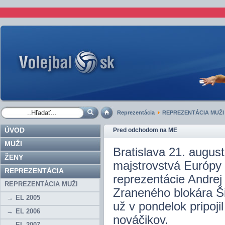
Reprezentácia
REPREZENTÁCIA MUŽI
ÚVOD
Pred odchodom na ME
MUŽI
Bratislava 21. augu
ŽENY
majstrovstvá Európy 
REPREZENTÁCIA
reprezentácie Andrej
REPREZENTÁCIA MUŽI
Zraneného blokára Ši
EL 2005
už v pondelok pripoj
EL 2006
nováčikov.
EL 2007