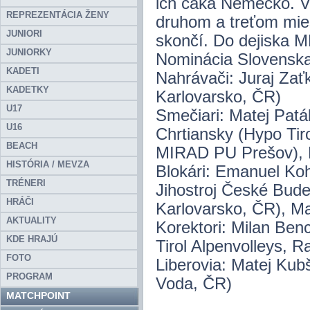
ich čaká Nemecko. Ví
REPREZENTÁCIA ŽENY
druhom a treťom mies
JUNIORI
skončí. Do dejiska ME
JUNIORKY
Nominácia Slovensk
KADETI
Nahrávači: Juraj Zať
KADETKY
Karlovarsko, ČR)
U17
Smečiari: Matej Paták
U16
Chrtiansky (Hypo Tir
BEACH
MIRAD PU Prešov), M
HISTÓRIA / MEVZA
Blokári: Emanuel Koh
TRÉNERI
Jihostroj České Bud
HRÁČI
Karlovarsko, ČR), M
AKTUALITY
Korektori: Milan Ben
KDE HRAJÚ
Tirol Alpenvolleys, R
FOTO
Liberovia: Matej Kub
PROGRAM
Voda, ČR)
MATCHPOINT