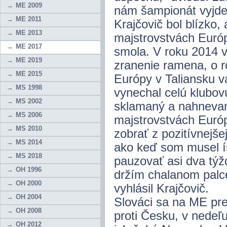
ME 2009
nám šampionát vyjde
ME 2011
Krajčovič bol blízko,
ME 2013
majstrovstvách Európ
ME 2017
smola. V roku 2014 v
ME 2019
zranenie ramena, o r
ME 2015
Európy v Taliansku 
MS 1998
vynechal celú klubo
MS 2002
sklamaný a nahnevaný
MS 2006
majstrovstvách Európ
MS 2010
zobrať z pozitívnejše
MS 2014
ako keď som musel í
MS 2018
pauzovať asi dva týž
OH 1996
držím chalanom palce
OH 2000
vyhlásil Krajčovič.
OH 2004
Slováci sa na ME pre
OH 2008
proti Česku, v nedeľ
OH 2012