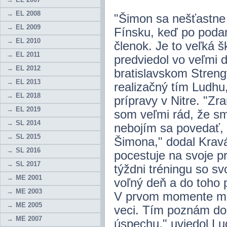
EL 2008
"Šimon sa nešťastne 
EL 2009
Fínsku, keď po podan
EL 2010
členok. Je to veľká 
EL 2011
predviedol vo veľmi d
EL 2012
bratislavskom Strengt
EL 2013
realizačný tím Ludhu
EL 2018
prípravy v Nitre. "Zr
EL 2019
som veľmi rád, že sm
SL 2014
nebojím sa povedať,
SL 2015
Šimona," dodal Kravá
SL 2016
pocestuje na svoje p
SL 2017
týždni tréningu so s
ME 2001
voľný deň a do toho p
ME 2003
V prvom momente ma t
ME 2005
veci. Tím poznám do
ME 2007
úspechu," uviedol Lu