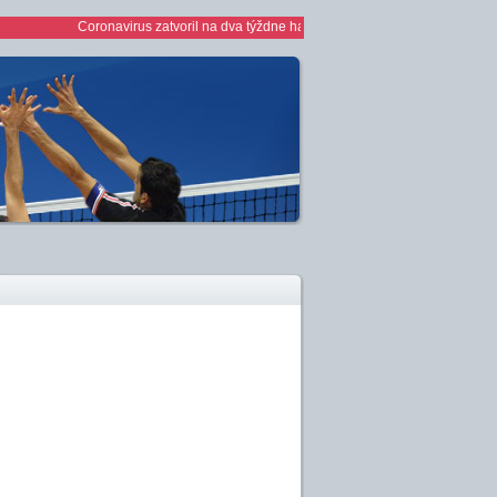
Coronavirus zatvoril na dva týždne haly *** 1/2 finále play off žien *** ž