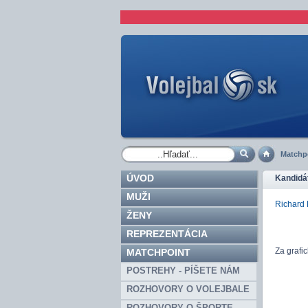
Matchp
ÚVOD
Kandidá
MUŽI
Richard
ŽENY
REPREZENTÁCIA
Za grafi
MATCHPOINT
POSTREHY - PÍŠETE NÁM
ROZHOVORY O VOLEJBALE
ROZHOVORY O ŠPORTE