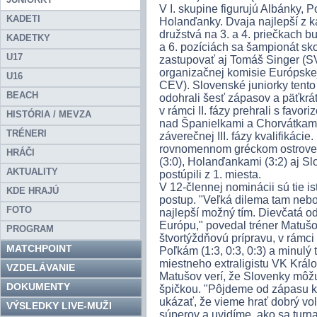
V I. skupine figurujú Albánky, P
KADETI
Holanďanky. Dvaja najlepší z k
družstvá na 3. a 4. priečkach bu
KADETKY
a 6. pozíciách sa šampionát s
U17
zastupovať aj Tomáš Singer (SV
organizačnej komisie Európske
U16
CEV). Slovenské juniorky tento r
BEACH
odohrali šesť zápasov a päťkrá
v rámci II. fázy prehrali s favo
HISTÓRIA / MEVZA
nad Španielkami a Chorvátkami
TRÉNERI
záverečnej III. fázy kvalifikác
rovnomennom gréckom ostrove s
HRÁČI
(3:0), Holanďankami (3:2) aj Sl
AKTUALITY
postúpili z 1. miesta.
V 12-člennej nominácii sú tie is
KDE HRAJÚ
postup. "Veľká dilema tam nebo
FOTO
najlepší možný tím. Dievčatá od
Európu," povedal tréner Matuš
PROGRAM
štvortýždňovú prípravu, v rámci 
MATCHPOINT
Poľkám (1:3, 0:3, 0:3) a minulý
miestneho extraligistu VK Králov
VZDELÁVANIE
Matušov verí, že Slovenky môž
DOKUMENTY
špičkou. "Pôjdeme od zápasu 
ukázať, že vieme hrať dobrý vol
VÝSLEDKY LIVE-MUŽI
súperov a uvidíme, ako sa turn