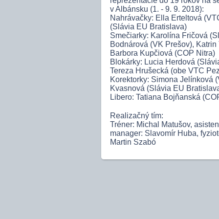
reprezentácie do 19 rokov na s
v Albánsku (1. - 9. 9. 2018):
Nahrávačky: Ella Erteltová (VT
(Slávia EU Bratislava)
Smečiarky: Karolína Fričová (S
Bodnárová (VK Prešov), Katrin 
Barbora Kupčiová (COP Nitra)
Blokárky: Lucia Herdová (Slávi
Tereza Hrušecká (obe VTC Pezi
Korektorky: Simona Jelínková 
Kvasnová (Slávia EU Bratislav
Libero: Tatiana Bojňanská (COP
Realizačný tím:
Tréner: Michal Matušov, asisten
manager: Slavomír Huba, fyziot
Martin Szabó