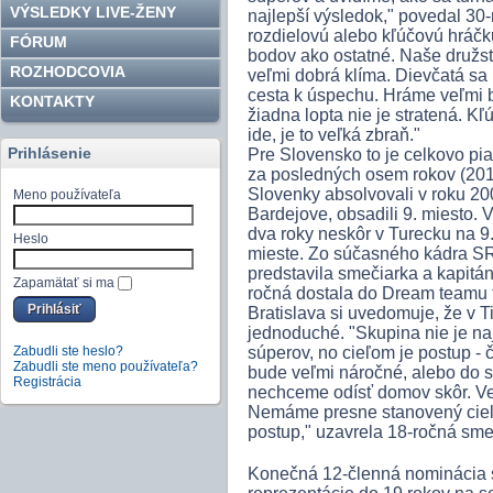
VÝSLEDKY LIVE-ŽENY
najlepší výsledok," povedal 30
rozdielovú alebo kľúčovú hráčku
FÓRUM
bodov ako ostatné. Naše družs
ROZHODCOVIA
veľmi dobrá klíma. Dievčatá sa n
cesta k úspechu. Hráme veľmi b
KONTAKTY
žiadna lopta nie je stratená. K
ide, je to veľká zbraň."
Prihlásenie
Pre Slovensko to je celkovo pia
za posledných osem rokov (201
Slovenky absolvovali v roku 2
Meno používateľa
Bardejove, obsadili 9. miesto. 
dva roky neskôr v Turecku na 9. 
Heslo
mieste. Zo súčasného kádra SR
predstavila smečiarka a kapitán
Zapamätať si ma
ročná dostala do Dream teamu
Bratislava si uvedomuje, že v 
jednoduché. "Skupina nie je na
Zabudli ste heslo?
súperov, no cieľom je postup - č
Zabudli ste meno používateľa?
bude veľmi náročné, alebo do sk
Registrácia
nechceme odísť domov skôr. Ver
Nemáme presne stanovený cieľ
postup," uzavrela 18-ročná sme
Konečná 12-členná nominácia s