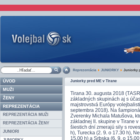
Reprezentácia
JUNIORKY
Juniorky p
ÚVOD
Juniorky pred ME v Tirane
MUŽI
Tirana 30. augusta 2018 (TASR
ŽENY
základných skupinách aj s účas
majstrovstvá Európy volejbalisti
REPREZENTÁCIA
septembra 2018). Na šampionát
REPREZENTÁCIA MUŽI
Zverenky Michala Matušova, ktoré
základnej II. skupine v Tirane 
REPREZENTÁCIA ŽENY
šiestich dní zmerajú sily s rov
JUNIORI
h), Turecka (2. 9. o 17.30 h), N
15.00 h) a Srbska (6. 9. o 15.00 
JUNIORKY