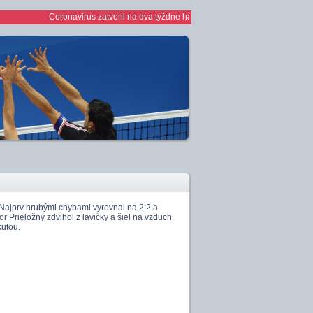
Coronavirus zatvoril na dva týždne haly *** 1/2 finále play off žien *** ž
Najprv hrubými chybami vyrovnal na 2:2 a
or Prieložný zdvihol z lavičky a šiel na vzduch.
kutou.