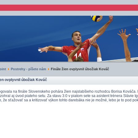
oint
Postrehy - píšete nám
Finále žien ovplyvnil úbožiak Kováč
ien ovplyvnil úbožiak Kováč
govala na finále Slovenskeho pohára žien najslabšieho rozhodcu Borisa Kováča. 
ohral aj úvod piateho setu. Za stavu 3:0 v piatom sete sa asistent trénera Slávie Ig
e, že sťažovať sa a kritizovať výkon tohto darebáka nie je možné, lebo je to pod po