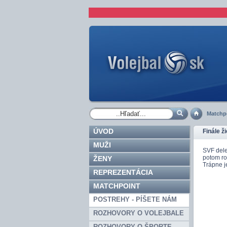
Matchp
ÚVOD
Finále ž
MUŽI
SVF dele
potom roz
ŽENY
Trápne j
REPREZENTÁCIA
MATCHPOINT
POSTREHY - PÍŠETE NÁM
ROZHOVORY O VOLEJBALE
ROZHOVORY O ŠPORTE