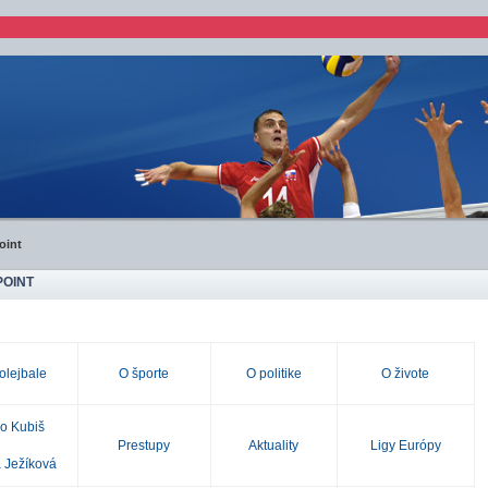
oint
OINT
olejbale
O športe
O politike
O živote
o Kubiš
Prestupy
Aktuality
Ligy Európy
 Ježíková