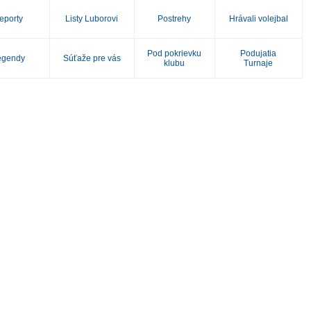
eporty
Listy Luborovi
Postrehy
Hrávali volejbal
Pod pokrievku
Podujatia
egendy
Súťaže pre vás
klubu
Turnaje