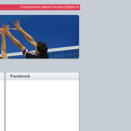
Coronavirus zatvoril na dva týždne haly *** 1/2 finále play off žien *** ž
Facebook