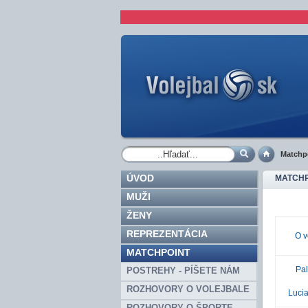
Matchp
ÚVOD
MATCHP
MUŽI
ŽENY
REPREZENTÁCIA
O v
MATCHPOINT
Pal
POSTREHY - PÍŠETE NÁM
ROZHOVORY O VOLEJBALE
Lucia
ROZHOVORY O ŠPORTE