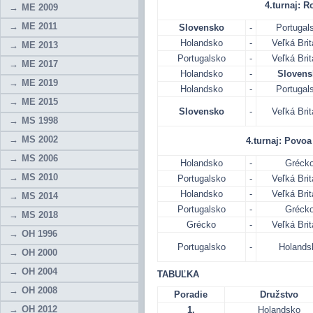
4.turnaj: Ro
ME 2009
ME 2011
Slovensko
-
Portugal
Holandsko
-
Veľká Brit
ME 2013
Portugalsko
-
Veľká Brit
ME 2017
Holandsko
-
Slovens
ME 2019
Holandsko
-
Portugal
ME 2015
Slovensko
-
Veľká Brit
MS 1998
MS 2002
4.turnaj: Povoa 
MS 2006
Holandsko
-
Gréck
MS 2010
Portugalsko
-
Veľká Brit
Holandsko
-
Veľká Brit
MS 2014
Portugalsko
-
Gréck
MS 2018
Grécko
-
Veľká Brit
OH 1996
Portugalsko
-
Holands
OH 2000
OH 2004
TABUĽKA
OH 2008
Poradie
Družstvo
OH 2012
1.
Holandsko