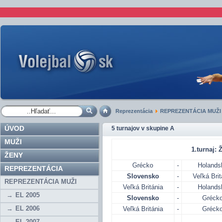
Reprezentácia
REPREZENTÁCIA MUŽI
ÚVOD
5 turnajov v skupine A
MUŽI
1.turnaj: Ž
ŽENY
Grécko
-
Holands
REPREZENTÁCIA
Slovensko
-
Veľká Brit
REPREZENTÁCIA MUŽI
Veľká Británia
-
Holands
EL 2005
Slovensko
-
Gréck
EL 2006
Veľká Británia
-
Gréck
EL 2007