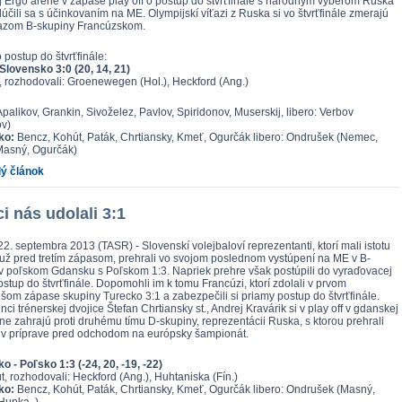
 Ergo aréne v zápase play off o postup do štvrťfinále s národným výberom Ruska
lúčili sa s účinkovaním na ME. Olympijskí víťazi z Ruska si vo štvrťfinále zmerajú
íťazom B-skupiny Francúzskom.
o postup do štvrťfinále:
Slovensko 3:0 (20, 14, 21)
, rozhodovali: Groenewegen (Hol.), Heckford (Ang.)
palikov, Grankin, Sivoželez, Pavlov, Spiridonov, Muserskij, libero: Verbov
ov)
ko:
Bencz, Kohút, Paták, Chrtiansky, Kmeť, Ogurčák libero: Ondrušek (Nemec,
Masný, Ogurčák)
lý článok
ci nás udolali 3:1
2. septembra 2013 (TASR) - Slovenskí volejbaloví reprezentanti, ktorí mali istotu
už pred tretím zápasom, prehrali vo svojom poslednom vystúpení na ME v B-
v poľskom Gdansku s Poľskom 1:3. Napriek prehre však postúpili do vyraďovacej
ostup do štvrťfinále. Dopomohli im k tomu Francúzi, ktorí zdolali v prvom
šom zápase skupiny Turecko 3:1 a zabezpečili si priamy postup do štvrťfinále.
 trénerskej dvojice Štefan Chrtiansky st., Andrej Kravárik si v play off v gdanskej
ne zahrajú proti druhému tímu D-skupiny, reprezentácii Ruska, s ktorou prehrali
 v príprave pred odchodom na európsky šampionát.
o - Poľsko 1:3 (-24, 20, -19, -22)
t, rozhodovali: Heckford (Ang.), Huhtaniska (Fín.)
ko:
Bencz, Kohút, Paták, Chrtiansky, Kmeť, Ogurčák libero: Ondrušek (Masný,