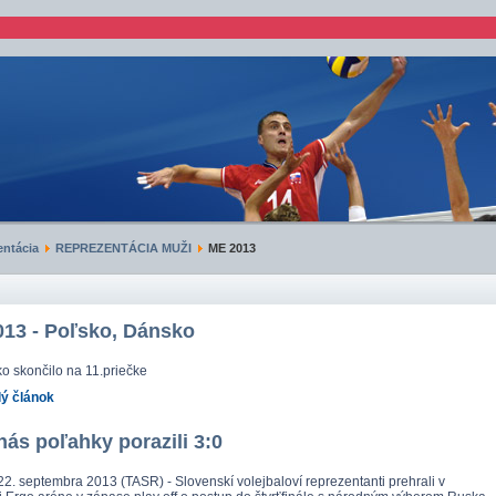
ntácia
REPREZENTÁCIA MUŽI
ME 2013
13 - Poľsko, Dánsko
o skončilo na 11.priečke
lý článok
nás poľahky porazili 3:0
2. septembra 2013 (TASR) - Slovenskí volejbaloví reprezentanti prehrali v