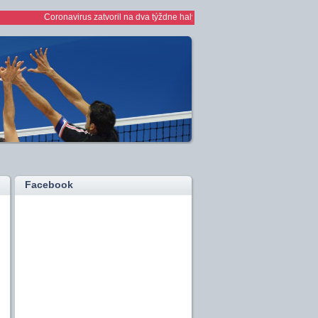
Coronavirus zatvoril na dva týždne haly *** 1/2 finále play off žien *** ženy
Facebook