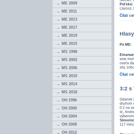
Nemec, 
ME 2009
Poľsko:
(Jarosz,
ME 2011
Čítať ce
ME 2013
ME 2017
Hlasy
ME 2019
ME 2015
Po ME:
MS 1998
Emanuel
sme mohl
MS 2002
oveľa ďal
sily, zob
MS 2006
Čítať ce
MS 2010
MS 2014
3:2 s
MS 2018
Gdansk 2
OH 1996
druhom v
0:2 na se
OH 2000
st., And
OH 2004
výberom 
Slovensk
OH 2008
117 minú
OH 2012