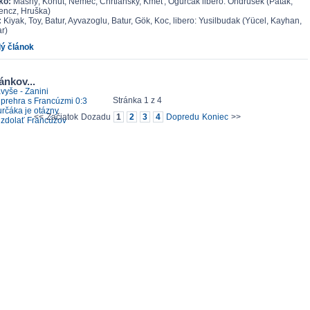
ko:
Masný, Kohút, Nemec, Chrtiansky, Kmeť, Ogurčák libero: Ondrušek (Paták,
encz, Hruška)
:
Kiyak, Toy, Batur, Ayvazoglu, Batur, Gök, Koc, libero: Yusilbudak (Yücel, Kayhan,
r)
lý článok
ánkov...
vyše - Zanini
Stránka 1 z 4
prehra s Francúzmi 0:3
určáka je otázny
<<
Začiatok
Dozadu
1
2
3
4
Dopredu
Koniec
>>
zdolať Francúzov