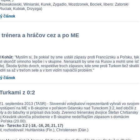
Hupka, )
Nowakowski, Winiarski, Kurek, Zygadlo, Mozdzonek, Bociek, libero: Zatorski
 Ruciak, Kubiak, Drzyzga)
lý článok
 trénera a hráčov cez a po ME
 Kohút:
"Myslím si, že pokiaľ by sme ustáli zápasy proti Francúzsku a Poľsku, tak
i skončiť omnoho lepšie i v skupine. Nenarazili by sme na Rusov a mohli sme ísť
ej. Škoda týchto dvoch, respektíve troch zápasov, kde sme proti Turkom tiež stratili
udili sa až v treťom sete a v tom vidím najväčší problém."
lý článok
 Turkami z 0:2
1. septembra 2013 (TASR) - Slovenskí volejbaloví reprezentanti vyhrali vo svojom
ystúpení na ME v B-skupine v poľskom Gdansku nad Tureckom 3:2, keď otočili z
ty a do tabuľky si pripísali dva body. Zverenci trénerskej dvojice Štefan Chrtiansky
rej Kravárik ukončia pôsobenie v B-skupine nedeľňajším zápasom s domácim
Poľska (20.00).
o - Turecko 3:2 (-18, -16, 20, 21, 17)
t, rozhodovali: Huhtaniska (Fín.), Christensen (Dán.)