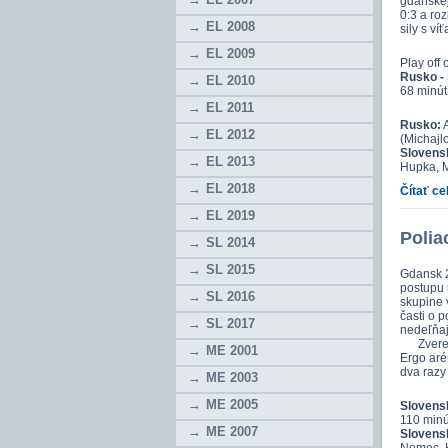
gdanskej
0:3 a roz
EL 2008
sily s v
EL 2009
Play off 
Rusko - 
EL 2010
68 minút
EL 2011
Rusko:
A
EL 2012
(Michajl
Slovens
EL 2013
Hupka, 
EL 2018
Čítať ce
EL 2019
Polia
SL 2014
SL 2015
Gdansk 2
postupu 
SL 2016
skupine 
časti o p
SL 2017
nedeľňaj
Zverenci
ME 2001
Ergo aré
dva razy
ME 2003
ME 2005
Slovensk
110 minú
ME 2007
Slovens