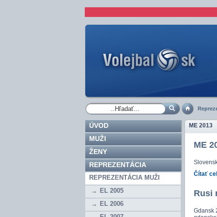
Repreze
ÚVOD
ME 2013
MUŽI
ME 20
ŽENY
Slovensk
REPREZENTÁCIA
Čítať ce
REPREZENTÁCIA MUŽI
EL 2005
Rusi 
EL 2006
Gdansk 2
EL 2007