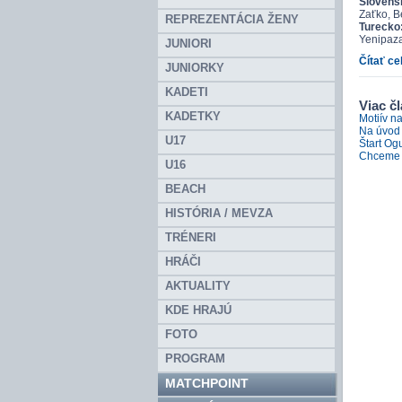
Slovens
Zaťko, B
REPREZENTÁCIA ŽENY
Turecko
Yenipaza
JUNIORI
Čítať ce
JUNIORKY
KADETI
Viac čl
KADETKY
Motiív na
Na úvod 
U17
Štart Og
Chceme 
U16
BEACH
HISTÓRIA / MEVZA
TRÉNERI
HRÁČI
AKTUALITY
KDE HRAJÚ
FOTO
PROGRAM
MATCHPOINT