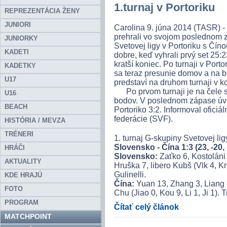
1.turnaj v Portoriku
REPREZENTÁCIA ŽENY
JUNIORI
Carolina 9. júna 2014 (TASR) - 
prehrali vo svojom poslednom 
JUNIORKY
Svetovej ligy v Portoriku s Číno
KADETI
dobre, keď vyhrali prvý set 25:
kratší koniec. Po turnaji v Port
KADETKY
sa teraz presunie domov a na b
U17
predstaví na druhom turnaji v k
Po prvom turnaji je na čele 
U16
bodov. V poslednom zápase úvo
BEACH
Portoriko 3:2. Informoval ofici
federácie (SVF).
HISTÓRIA / MEVZA
TRÉNERI
1. turnaj G-skupiny Svetovej lig
Slovensko - Čína 1:3 (23, -20, 
HRÁČI
Slovensko:
Zaťko 6, Kostoláni
AKTUALITY
Hruška 7, libero Kubš (Vlk 4, Kra
Gulinelli.
KDE HRAJÚ
Čína:
Yuan 13, Zhang 3, Liang 1
FOTO
Chu (Jiao 0, Kou 9, Li 1, Ji 1). T
PROGRAM
Čítať celý článok
MATCHPOINT