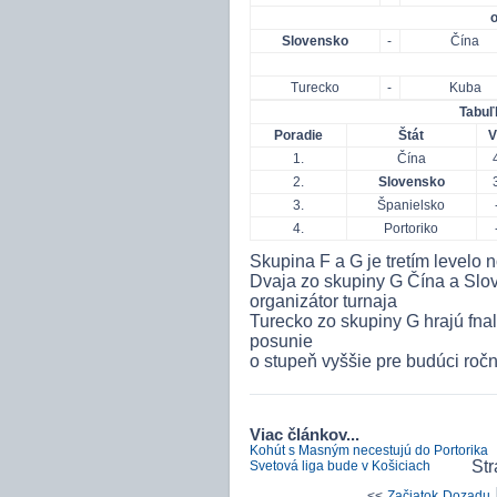
o
Slovensko
-
Čína
Turecko
-
Kuba
Tabuľ
Poradie
Štát
V
1.
Čína
2.
Slovensko
3.
Španielsko
4.
Portoriko
Skupina F a G je tretím levelo 
Dvaja zo skupiny G Čína a Slo
organizátor turnaja
Turecko zo skupiny G hrajú fnal 
posunie
o stupeň vyššie pre budúci roční
Viac článkov...
Kohút s Masným necestujú do Portorika
Str
Svetová liga bude v Košiciach
<<
Začiatok
Dozadu