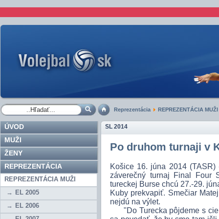
Reprezentácia
REPREZENTÁCIA MUŽI
ÚVOD
SL 2014
MUŽI
Po druhom turnaji v 
ŽENY
REPREZENTÁCIA
Košice 16. júna 2014 (TASR) 
záverečný turnaj Final Four S
REPREZENTÁCIA MUŽI
tureckej Burse chcú 27.-29. jú
EL 2005
Kuby prekvapiť. Smečiar Matej 
nejdú na výlet.
EL 2006
"Do Turecka pôjdeme s cieľom
EL 2007