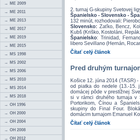
ME 2009
2. turnaj G-skupiny Svetovej lig
ME 2011
Španielsko - Slovensko - Špan
ME 2013
132 minút, rozhodovali: Pierobo
Slovensko:
Zaťko, Bencz, Kohú
ME 2017
Kubš (Kriško, Kostoláni, Repák,
ME 2019
Španielsko
: Trinidad, Fernan
libero Sevillano (Hernán, Rocam
ME 2015
Čítať celý článok
MS 1998
MS 2002
Pred druhým turnajo
MS 2006
MS 2010
Košice 12. júna 2014 (TASR) - 
od piatka do nedele (13.-15. j
MS 2014
domácej pôde v prestížnej Svet
MS 2018
si v rámci druhého turnaja v
Portorikom, Čínou a Španiel
OH 1996
skupiny do Final Four. Bloká
OH 2000
domácim turnajom Emanuel Ko
OH 2004
Čítať celý článok
OH 2008
OH 2012