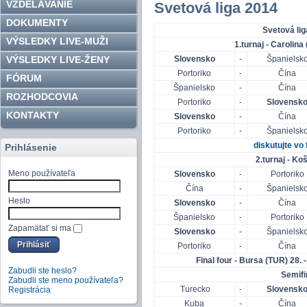
VZDELÁVANIE
Svetová liga 2014
DOKUMENTY
Svetová lig
VÝSLEDKY LIVE-MUŽI
1.turnaj - Carolina 
VÝSLEDKY LIVE-ŽENY
Slovensko
-
Španielsk
Portoriko
-
Čína
FÓRUM
Španielsko
-
Čína
ROZHODCOVIA
Portoriko
-
Slovensk
KONTAKTY
Slovensko
-
Čína
Portoriko
-
Španielsk
diskutujte vo
Prihlásenie
2.turnaj - Ko
Meno používateľa
Slovensko
-
Portoriko
Čína
-
Španielsk
Heslo
Slovensko
-
Čína
Španielsko
-
Portoriko
Zapamätať si ma
Slovensko
-
Španielsk
Portoriko
-
Čína
Final four - Bursa (TUR) 28.
Zabudli ste heslo?
Semifi
Zabudli ste meno používateľa?
Turecko
-
Slovensk
Registrácia
Kuba
-
Čína