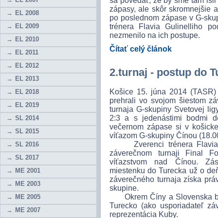
sa povedať, že by sme tam išl
zápasy, ale skôr skromnejšie a
EL 2008
po poslednom zápase v G-skup
EL 2009
trénera Flavia Gulinelliho p
nezmenilo na ich postupe.
EL 2010
Čítať celý článok
EL 2011
EL 2012
2.turnaj - postup do 
EL 2013
Košice 15. júna 2014 (TASR) -
EL 2018
prehrali vo svojom šiestom z
EL 2019
turnaja G-skupiny Svetovej li
2:3 a s jedenástimi bodmi de
SL 2014
večernom zápase si v košickej
SL 2015
víťazom G-skupiny Čínou (18.0
Zverenci trénera Flavia Gu
SL 2016
záverečnom turnaji Final F
SL 2017
víťazstvom nad Čínou. Zást
miestenku do Turecka už o de
ME 2001
záverečného turnaja získa prá
ME 2003
skupine.
Okrem Číny a Slovenska bud
ME 2005
Turecko (ako usporiadateľ záv
ME 2007
reprezentácia Kuby.