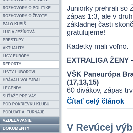
Juniorky prehrali s
ROZHOVORY O POLITIKE
zápas 1:3, ale v druh
ROZHOVORY O ŽIVOTE
základnej časti skonč
PALO KUBIŠ
gratulujeme!
LUCIA JEŽÍKOVÁ
PRESTUPY
Kadetky mali voľno.
AKTUALITY
LIGY EURÓPY
EXTRALIGA ŽENY – P
REPORTY
LISTY LUBOROVI
VŠK Paneurópa Bra
HRÁVALI VOLEJBAL
(17,13,15)
LEGENDY
60 divákov, zápas trv
SÚŤAŽE PRE VÁS
Čítať celý článok
POD POKRIEVKU KLUBU
PODUJATIA, TURNAJE
VZDELÁVANIE
V Revúcej výb
DOKUMENTY