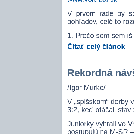
V prvom rade by som
pohľadov, celé to roz
1. Prečo som sem iši
Čítať celý článok
Rekordná návš
/Igor Murko/
V „spišskom“ derby v
3:2, keď otáčali stav 
Juniorky vyhrali vo V
postupujú na M-SR –