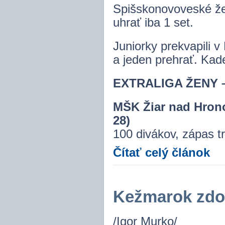
Spišskonovoveské žen
uhrať iba 1 set.
Juniorky prekvapili v
a jeden prehrať. Kad
EXTRALIGA ŽENY – 2
MŠK Žiar nad Hron
28)
100 divákov, zápas tr
Čítať celý článok
Kežmarok zdol
/Igor Murko/