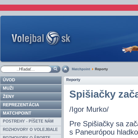
Matchpoint
Reporty
ÚVOD
Reporty
MUŽI
Spišiačky zača
ŽENY
REPREZENTÁCIA
/Igor Murko/
MATCHPOINT
POSTREHY - PÍŠETE NÁM
Pre Spišiačky sa zača
ROZHOVORY O VOLEJBALE
s Paneurópou hladko
ROZHOVORY O ŠPORTE