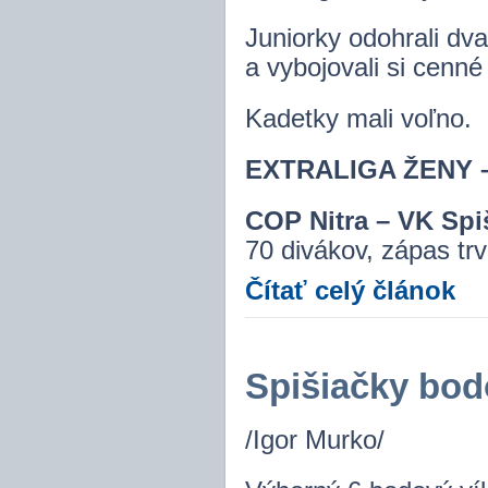
Juniorky odohrali dv
a vybojovali si cenné
Kadetky mali voľno.
EXTRALIGA ŽENY – 2
COP Nitra – VK Spi
70 divákov, zápas trv
Čítať celý článok
Spišiačky bod
/Igor Murko/