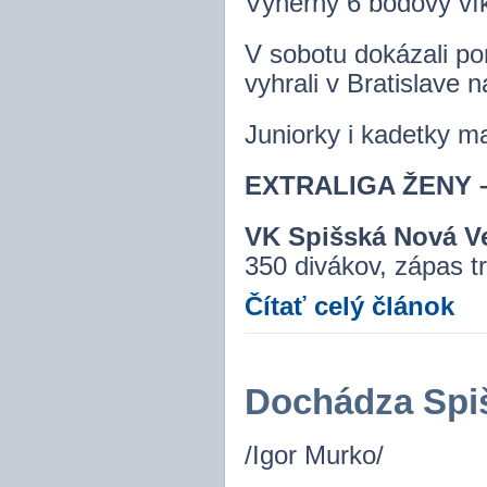
Výherný 6 bodový ví
V sobotu dokázali po
vyhrali v Bratislave 
Juniorky i kadetky ma
EXTRALIGA ŽENY – 2
VK Spišská Nová Ve
350 divákov, zápas tr
Čítať celý článok
Dochádza Spi
/Igor Murko/