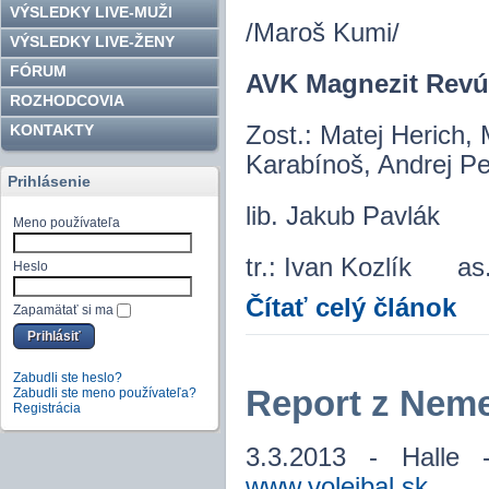
VÝSLEDKY LIVE-MUŽI
/Maroš Kumi/
VÝSLEDKY LIVE-ŽENY
FÓRUM
AVK Magnezit Revúc
ROZHODCOVIA
KONTAKTY
Zost.: Matej Herich, 
Karabínoš, Andrej Pe
Prihlásenie
lib. Jakub Pavlák
Meno používateľa
tr.: Ivan Kozlík 
Heslo
Čítať celý článok
Zapamätať si ma
Zabudli ste heslo?
Report z Nem
Zabudli ste meno používateľa?
Registrácia
3.3.2013 - Halle 
www.volejbal.sk