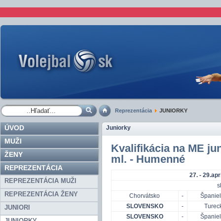
Reprezentácia
JUNIORKY
ÚVOD
Juniorky
MUŽI
Kvalifikácia na ME jun
ŽENY
ml. - Humenné
REPREZENTÁCIA
27. - 29.ap
REPREZENTÁCIA MUŽI
s
REPREZENTÁCIA ŽENY
Chorvátsko
-
Španie
SLOVENSKO
-
Turec
JUNIORI
SLOVENSKO
-
Španie
JUNIORKY