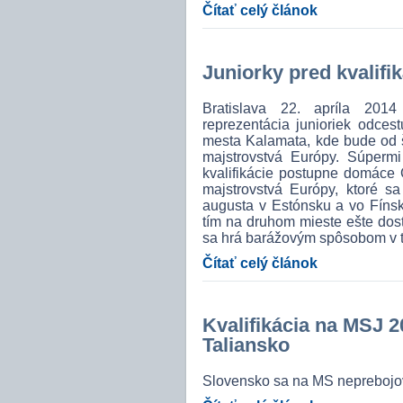
Čítať celý článok
Juniorky pred kvalifi
Bratislava 22. apríla 201
reprezentácia junioriek odces
mesta Kalamata, kde bude od š
majstrovstvá Európy. Súperm
kvalifikácie postupne domáce 
majstrovstvá Európy, ktoré s
augusta v Estónsku a vo Fínsk
tím na druhom mieste ešte dosta
sa hrá barážovým spôsobom v te
Čítať celý článok
Kvalifikácia na MSJ 20
Taliansko
Slovensko sa na MS neprebojo