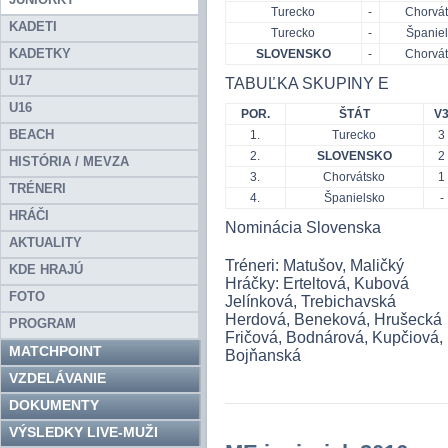
Turecko
-
Chorvá
KADETI
Turecko
-
Španie
KADETKY
SLOVENSKO
-
Chorvá
U17
TABUĽKA SKUPINY E
U16
POR.
ŠTÁT
V
BEACH
1.
Turecko
3
2.
SLOVENSKO
2
HISTÓRIA / MEVZA
3.
Chorvátsko
1
TRÉNERI
4.
Španielsko
-
HRÁČI
Nominácia Slovenska
AKTUALITY
Tréneri: Matušov, Maličký
KDE HRAJÚ
Hráčky: Erteltová, Kubová
FOTO
Jelínková, Trebichavská
Herdová, Beneková, Hrušecká
PROGRAM
Fričová, Bodnárová, Kupčiová
MATCHPOINT
Bojňanská
VZDELÁVANIE
DOKUMENTY
VÝSLEDKY LIVE-MUŽI