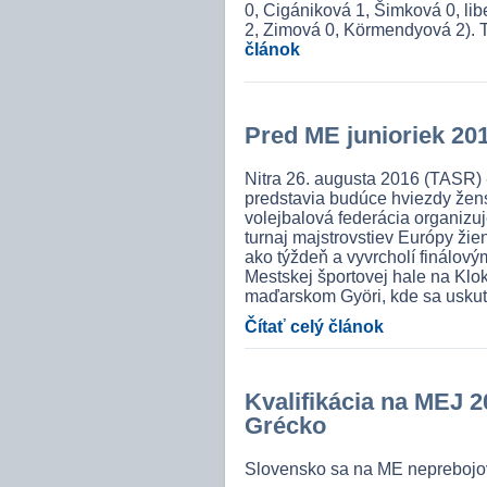
0, Cigániková 1, Šimková 0, l
2, Zimová 0, Körmendyová 2). 
článok
Pred ME junioriek 20
Nitra 26. augusta 2016 (TASR) 
predstavia budúce hviezdy žen
volejbalová federácia organiz
turnaj majstrovstiev Európy žie
ako týždeň a vyvrcholí finálov
Mestskej športovej hale na Klok
maďarskom Györi, kde sa uskut
Čítať celý článok
Kvalifikácia na MEJ 20
Grécko
Slovensko sa na ME neprebojo