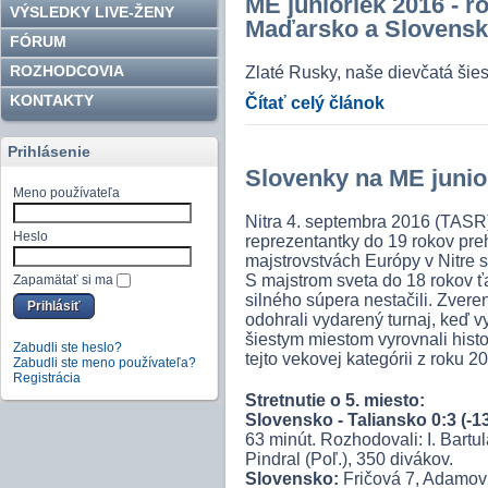
ME junioriek 2016 - ro
VÝSLEDKY LIVE-ŽENY
Maďarsko a Slovens
FÓRUM
ROZHODCOVIA
Zlaté Rusky, naše dievčatá šies
KONTAKTY
Čítať celý článok
Prihlásenie
Slovenky na ME junio
Meno používateľa
Nitra 4. septembra 2016 (TASR)
Heslo
reprezentantky do 19 rokov preh
majstrovstvách Európy v Nitre s
S majstrom sveta do 18 rokov ťa
Zapamätať si ma
silného súpera nestačili. Zver
odohrali vydarený turnaj, keď vy
šiestym miestom vyrovnali hist
Zabudli ste heslo?
tejto vekovej kategórii z roku 2
Zabudli ste meno používateľa?
Registrácia
Stretnutie o 5. miesto:
Slovensko - Taliansko 0:3 (-13,
63 minút. Rozhodovali: I. Bartu
Pindral (Poľ.), 350 divákov.
Slovensko:
Fričová 7, Adamovi