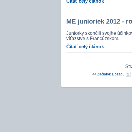
Čítať celý článok
ME junioriek 2012 - r
Juniorky skončili svojhe účink
víťazstve s Francúzskom.
Čítať celý článok
Str
<<
Začiatok
Dozadu
1