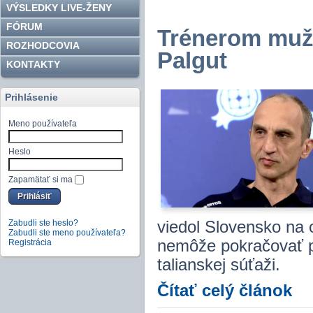
VÝSLEDKY LIVE-ŽENY
FÓRUM
Trénerom mužs
ROZHODCOVIA
Palgut
KONTAKTY
Prihlásenie
Meno používateľa
Heslo
Zapamätať si ma
Zabudli ste heslo?
viedol Slovensko na 
Zabudli ste meno používateľa?
nemôže pokračovať pr
Registrácia
talianskej súťaži.
Čítať celý článok