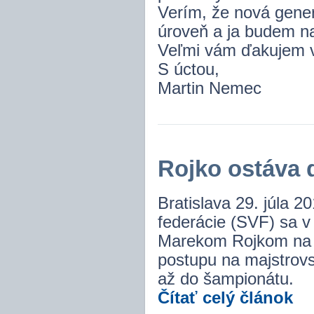
Verím, že nová generá
úroveň a ja budem na
Veľmi vám ďakujem v
S úctou,
Martin Nemec
Rojko ostáva ď
Bratislava 29. júla 2
federácie (SVF) sa v
Marekom Rojkom na p
postupu na majstrovs
až do šampionátu.
Čítať celý článok