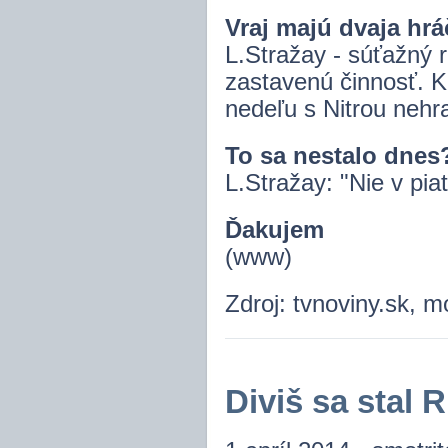
Vraj majú dvaja hrá
L.Stražay - súťažný r
zastavenú činnosť. K
nedeľu s Nitrou nehra
To sa nestalo dnes
L.Stražay: "Nie v pia
Ďakujem
(www)
Zdroj: tvnoviny.sk, m
Diviš sa stal