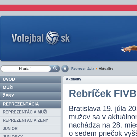
Reprezentácia
Aktuality
ÚVOD
Aktuality
MUŽI
Rebríček FIVB 
ŽENY
REPREZENTÁCIA
Bratislava 19. júla 
REPREZENTÁCIA MUŽI
mužov sa v aktuálno
REPREZENTÁCIA ŽENY
nachádza na 28. mies
JUNIORI
o sedem priečok vyšši
JUNIORKY