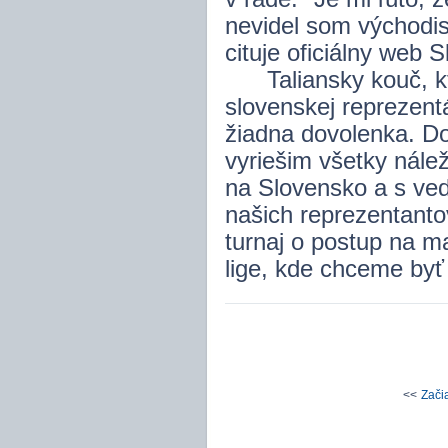
nevidel som východis
cituje oficiálny web S
Taliansky kouč, kto
slovenskej reprezent
žiadna dovolenka. Do
vyriešim všetky nále
na Slovensko a s ve
našich reprezentantov
turnaj o postup na m
lige, kde chceme byť 
<<
Zači