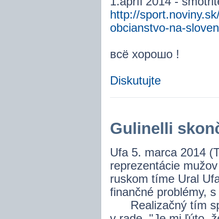
1.apríl 2014 - smotri
http://sport.noviny.sk
obcianstvo-na-sloven
всё хорошо !
Diskutujte
Gulinelli skonč
Ufa 5. marca 2014 (T
reprezentácie mužov F
ruskom tíme Ural Uf
finančné problémy, s 
Realizačný tím spol
v rade. "Je mi ľúto, ž