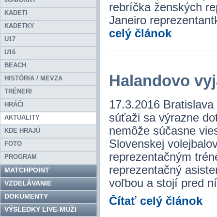
rebríčka ženských re
KADETI
Janeiro reprezentant
KADETKY
celý článok
U17
U16
BEACH
Halandovo vyj
HISTÓRIA / MEVZA
TRÉNERI
17.3.2016 Bratislava 
HRÁČI
súťaži sa výrazne dot
AKTUALITY
nemôže súčasne vies
KDE HRAJÚ
Slovenskej volejbalo
FOTO
reprezentačným tréne
PROGRAM
reprezentačný asiste
MATCHPOINT
voľbou a stojí pred 
VZDELÁVANIE
DOKUMENTY
Čítať celý článok
VÝSLEDKY LIVE-MUŽI