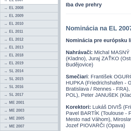
Iba dve prehry
EL 2008
EL 2009
EL 2010
Nominácia na EL 200
EL 2011
EL 2012
Nominácia pre európsku 
EL 2013
Nahrávači:
Michal MASNÝ 
EL 2018
(Kladno), Juraj ZAŤKO (Os
EL 2019
Budějovice)
SL 2014
Smečiari
: František OGUR
SL 2015
HUPKA (Friedrichshafen -
SL 2016
Bratislava / Rennes - FRA),
POL), Peter JANUšEK (Kla
SL 2017
ME 2001
Korektori:
Lukáš DIVIŠ (Fr
ME 2003
Pavel BARTÍK (Toulouse -
ME 2005
Mesto nad Váhom), Mirosl
Jozef PIOVARČI (Opava)
ME 2007