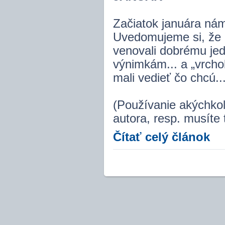
Začiatok januára nám
Uvedomujeme si, že c
venovali dobrému jedl
výnimkám... a „vrcho
mali vedieť čo chcú...
(Používanie akýchkoľ
autora, resp. musíte 
Čítať celý článok