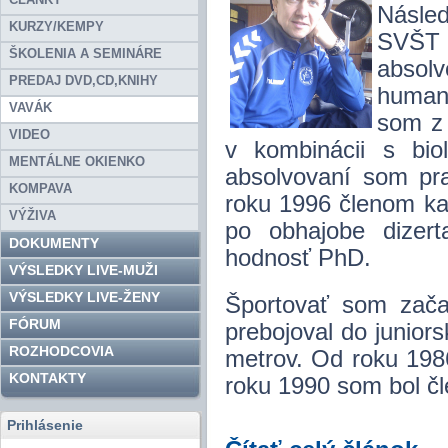
Násled
KURZY/KEMPY
SVŠT (
ŠKOLENIA A SEMINÁRE
absol
PREDAJ DVD,CD,KNIHY
human
VAVÁK
som z 
VIDEO
v kombinácii s bio
MENTÁLNE OKIENKO
absolvovaní som pr
KOMPAVA
roku 1996 členom ka
VÝŽIVA
po obhajobe dizer
DOKUMENTY
hodnosť PhD.
VÝSLEDKY LIVE-MUŽI
VÝSLEDKY LIVE-ŽENY
Športovať som zača
FÓRUM
prebojoval do juniors
ROZHODCOVIA
metrov. Od roku 1986
KONTAKTY
roku 1990 som bol č
Prihlásenie