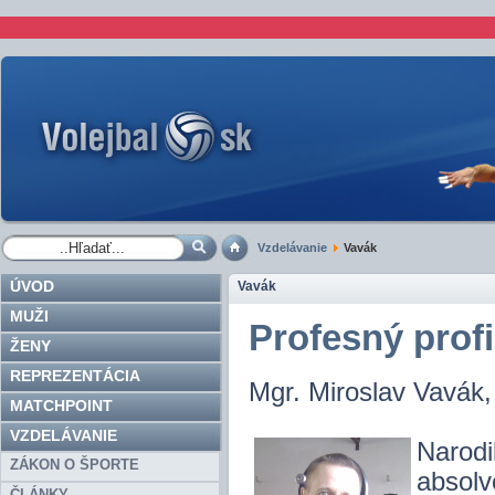
Vzdelávanie
Vavák
ÚVOD
Vavák
MUŽI
Profesný prof
ŽENY
REPREZENTÁCIA
Mgr. Miroslav Vavák
MATCHPOINT
VZDELÁVANIE
Narod
ZÁKON O ŠPORTE
absol
ČLÁNKY