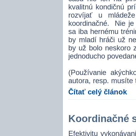
kvalitnú kondičnú p
rozvíjať u mládež
koordinačné. Nie je
sa iba hernému tréni
by mladí hráči už ne
by už bolo neskoro 
jednoducho povedan
(Používanie akýchk
autora, resp. musíte 
Čítať celý článok
Koordinačné s
Efektivitu vykonávan