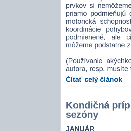
prvkov si nemôžeme 
priamo podmieňujú 
motorická schopnosť
koordinácie pohybo
podmienené, ale c
môžeme podstatne zl
(Používanie akýchk
autora, resp. musíte 
Čítať celý článok
Kondičná príp
sezóny
JANUÁR