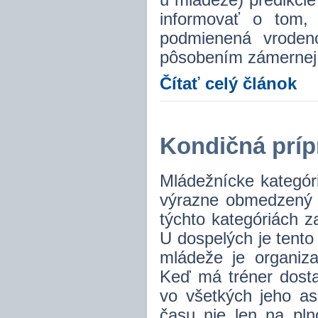
u mládeže) predikci
informovať o tom,
podmienená vroden
pôsobením zámernej 
Čítať celý článok
Kondičná príp
Mládežnícke kategór
výrazne obmedzený č
týchto kategóriách z
U dospelých je tento
mládeže je organiza
Keď má tréner dosta
vo všetkých jeho as
času nie len na pln