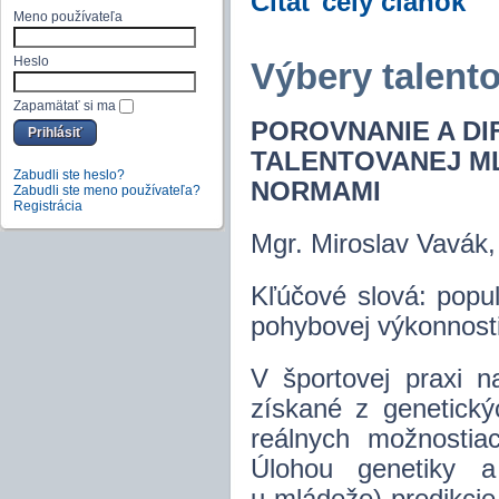
Čítať celý článok
Meno používateľa
Heslo
Výbery talent
Zapamätať si ma
POROVNANIE A D
TALENTOVANEJ M
Zabudli ste heslo?
NORMAMI
Zabudli ste meno používateľa?
Registrácia
Mgr. Miroslav Vavá
Kľúčové slová: popu
pohybovej výkonnost
V športovej praxi n
získané z genetický
reálnych možnostiac
Úlohou genetiky a