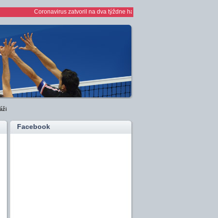
Coronavirus zatvoril na dva týždne haly *** 1/2 finále play off žien *** žen
áži
Facebook