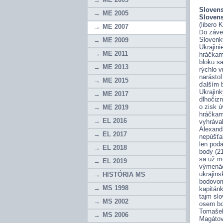
Slovensk
ME 2005
Sloven
(libero
ME 2007
o záve
D
Slovenk
ME 2009
Ukrajini
ME 2011
hráčkam
bloku sa
ME 2013
rýchlo v
narástol
ME 2015
ďalším 
Ukrajink
ME 2017
dlhočizn
o zisk 
ME 2019
hráčkam 
EL 2016
vyhrával
Alexandr
EL 2017
nepúšťa
len poda
EL 2018
body (2
sa už mo
EL 2019
výmenác
ukrajins
HISTÓRIA MS
bodovom
MS 1998
kapitán
tajm slo
MS 2002
osem bod
Tomašeko
MS 2006
Magátov