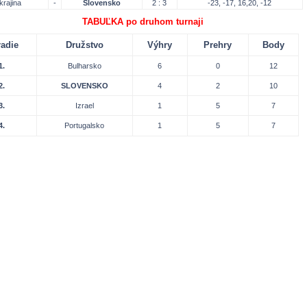
krajina
-
Slovensko
2 : 3
-23, -17, 16,20, -12
UĽKA po druhom turnaji
adie
Družstvo
Výhry
Prehry
Body
1.
Bulharsko
6
0
12
2.
SLOVENSKO
4
2
10
3.
Izrael
1
5
7
4.
Portugalsko
1
5
7