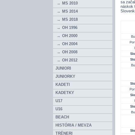
sa zača
MS 2010
náskok t
Slovenká
MS 2014
MS 2018
OH 1996
OH 2000
Bu
Por
OH 2004
OH 2008
Sl
Sl
OH 2012
Bu
JUNIORI
JUNIORKY
Sl
KADETI
Por
KADETKY
Sl
U17
Sl
U16
Bu
BEACH
HISTÓRIA / MEVZA
Sl
TRÉNERI