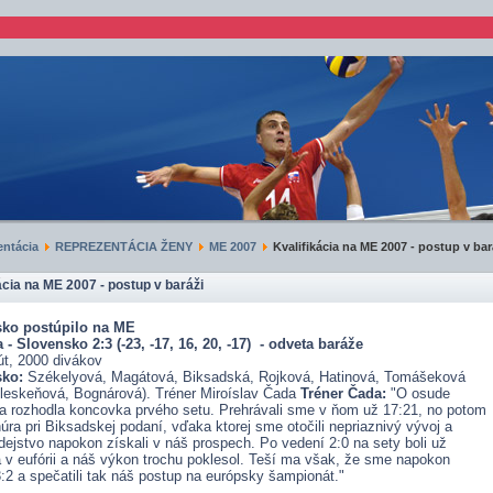
ntácia
REPREZENTÁCIA ŽENY
ME 2007
Kvalifikácia na ME 2007 - postup v bar
ácia na ME 2007 - postup v baráži
ko postúpilo na ME
a -
Slovensko
2:3 (-23, -17, 16, 20, -17)
- odveta baráže
út, 2000 divákov
sko
:
Székelyová, Magátová, Biksadská, Rojková, Hatinová, Tomášeková
Kleskeňová, Bognárová). Tréner Miroíslav Čada
Tréner Čada:
"O osude
ia rozhodla koncovka prvého setu. Prehrávali sme v ňom už 17:21, no potom
núra pri Biksadskej podaní, vďaka ktorej sme otočili nepriaznivý vývoj a
ejstvo napokon získali v náš prospech. Po vedení 2:0 na sety boli už
 v eufórii a náš výkon trochu poklesol. Teší ma však, že sme napokon
3:2 a spečatili tak náš postup na európsky šampionát."