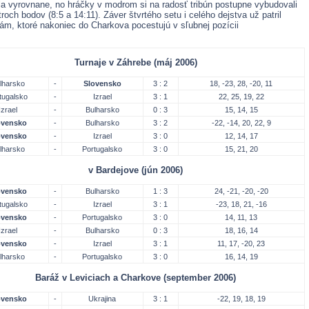
la vyrovnane, no hráčky v modrom si na radosť tribún postupne vybudovali
roch bodov (8:5 a 14:11). Záver štvrtého setu i celého dejstva už patril
m, ktoré nakoniec do Charkova pocestujú v sľubnej pozícii
Turnaje v Záhrebe (máj 2006)
lharsko
-
Slovensko
3 : 2
18, -23, 28, -20, 11
tugalsko
-
Izrael
3 : 1
22, 25, 19, 22
Izrael
-
Bulharsko
0 : 3
15, 14, 15
ovensko
-
Bulharsko
3 : 2
-22, -14, 20, 22, 9
ovensko
-
Izrael
3 : 0
12, 14, 17
lharsko
-
Portugalsko
3 : 0
15, 21, 20
v Bardejove (jún 2006)
ovensko
-
Bulharsko
1 : 3
24, -21, -20, -20
tugalsko
-
Izrael
3 : 1
-23, 18, 21, -16
ovensko
-
Portugalsko
3 : 0
14, 11, 13
Izrael
-
Bulharsko
0 : 3
18, 16, 14
ovensko
-
Izrael
3 : 1
11, 17, -20, 23
lharsko
-
Portugalsko
3 : 0
16, 14, 19
Baráž v Leviciach a Charkove (september 2006)
ovensko
-
Ukrajina
3 : 1
-22, 19, 18, 19