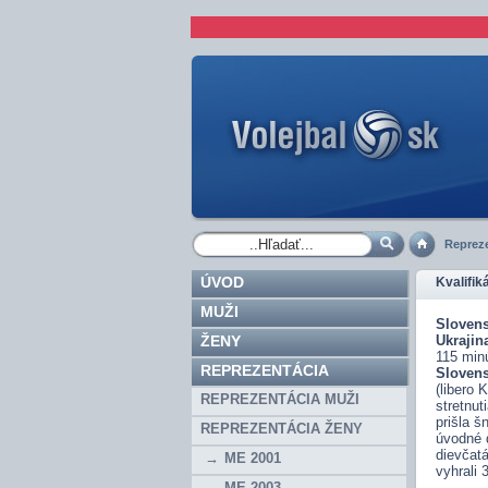
Repreze
ÚVOD
Kvalifik
MUŽI
Slovens
ŽENY
Ukrajin
115 min
REPREZENTÁCIA
Sloven
(libero 
REPREZENTÁCIA MUŽI
stretnut
prišla š
REPREZENTÁCIA ŽENY
úvodné d
dievčatá
ME 2001
vyhrali 
ME 2003