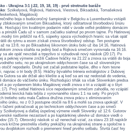
o - Ukrajina 3:1 (-22, 19, 18, 19)
- prvé stretnutie baráže
sko
: Székelyová, Rojková, Hatinová, Viestová, Biksadská, Tomašeková
 Kleskeňová, Magátová)
rečného boja o budúcoročný šampionát v Belgicku a Luxembursku vstúpili
y zblokovaným smečom Biksadskej, ktorý odštartoval štvorbodovú šnúru
ek. Hosťujúci tím kvalitným podaním robil v úvode veľké problémy domácim
 a prinútili Čadu už v samom začiatku siahnuť po prvom tajme. Po Hatinovej
 modrý tím priblížil na 4:5, súperky spoza východných hraníc sa však opäť
rátili do rytmu a esom získali znova štvorbodový odstup. Ten postupne
 až na 13:8, no po Biksadskej šikovnom útoku bolo už iba 14:16, Hatinová
blokom znova stiahla na jediný bod a Rojková smečom vyrovnala na 16:16.
y sa ale opäť nevzdali a trpezlivo si vybudovali nový náskok (20:17). Po
ej a peknej výmene znížili Čadove hráčky na 21:22 a znova sa vrátili do boja
úvodného setu, no po ukrajinskom oddychovom čase sa už slovenským
otočiť nepodarilo. Druhý set začali podstatne lepšie, dlho v ňom tesne
i, najviac o tri body (8:5). Hráčky bývalého trénera extraligistov z Dubovej
a Gutora sa ale držali ako kliešte a aj keď sa ani raz nedostali do vedenia,
li domáce do väčšieho úniku. Rozhodujúci trhák sa však Slovenkám predsa
ril a po vydarenom bloku Magátovej viedli znova o tri a vzápätí aj o štyri
1:17). Prvý setbal Hatinová síce nepodareným smečom zahodila, no vzápätí
derná levická hala tešila z vyrovnaného stavu 1:1 na sety. Po prvých
h tretieho setu mala Čadova družina znova prácu s eliminovaním
kého úniku, no z 0:3 postupne otočili na 8:6 a mohli sa znova upokojiť. V
 ťažení pokračovali aj po technickom oddychovom čase a po smeči
ky Székelyovej a ďalšej úspešnej výmene viedli Slovenky už 12:6. Gutorov
venské nadšenie nezastavil a po kapitánkinej ulievke už domáce viedli o
ov (15:7). Obrovský náskok si už nenechali vziať, za stavu 23:18 najskôr
vá krížne prestrelila všetky prekážky na ukrajinskej strane a spoločne s
ou dvojblokom rozhodli o premenení hneď prvého setbalu. Štvrtá časť hry