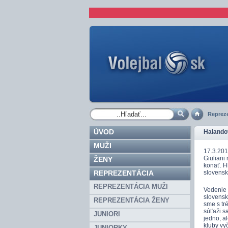
Repreze
ÚVOD
Halandov
MUŽI
17.3.2016
Giuliani
ŽENY
konať. H
REPREZENTÁCIA
slovensk
REPREZENTÁCIA MUŽI
Vedenie 
slovensk
REPREZENTÁCIA ŽENY
sme s tré
súťaži sa
JUNIORI
jedno, a
kluby vyč
JUNIORKY