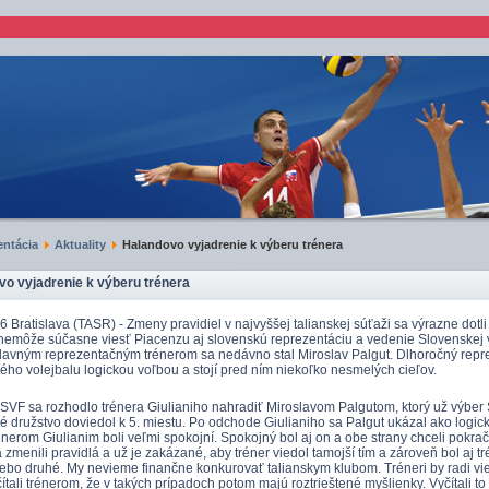
ntácia
Aktuality
Halandovo vyjadrenie k výberu trénera
o vyjadrenie k výberu trénera
 Bratislava (TASR) - Zmeny pravidiel v najvyššej talianskej súťaži sa výrazne dotli
 nemôže súčasne viesť Piacenzu aj slovenskú reprezentáciu a vedenie Slovenskej v
lavným reprezentačným trénerom sa nedávno stal Miroslav Palgut. Dlhoročný repre
ého volejbalu logickou voľbou a stojí pred ním niekoľko nesmelých cieľov.
SVF sa rozhodlo trénera Giulianiho nahradiť Miroslavom Palgutom, ktorý už výber 
é družstvo doviedol k 5. miestu. Po odchode Giulianiho sa Palgut ukázal ako logi
nerom Giulianim boli veľmi spokojní. Spokojný bol aj on a obe strany chceli pokračo
 zmenili pravidlá a už je zakázané, aby tréner viedol tamojší tím a zároveň bol aj 
lebo druhé. My nevieme finančne konkurovať talianskym klubom. Tréneri by radi viedl
ítali trénerom, že v takých prípadoch potom majú roztrieštené myšlienky. Vyčítali to