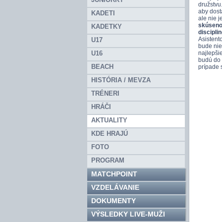
družstvu
aby dost
KADETI
ale nie 
skúsenos
KADETKY
discipli
Asistent
U17
bude nie
U16
najlepši
budú do 
BEACH
prípade 
HISTÓRIA / MEVZA
TRÉNERI
HRÁČI
AKTUALITY
KDE HRAJÚ
FOTO
PROGRAM
MATCHPOINT
VZDELÁVANIE
DOKUMENTY
VÝSLEDKY LIVE-MUŽI