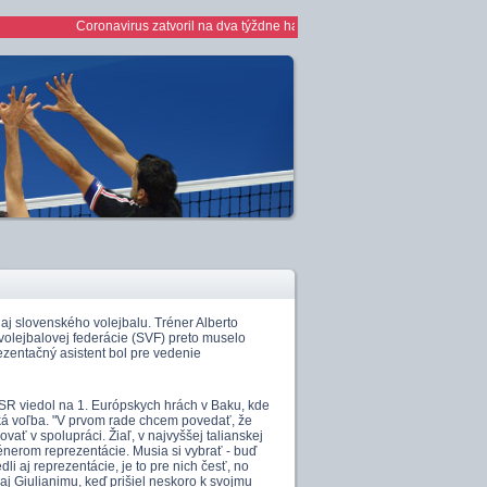
Coronavirus zatvoril na dva týždne haly *** 1/2 finále play off žien *** ž
 aj slovenského volejbalu. Tréner Alberto
olejbalovej federácie (SVF) preto muselo
zentačný asistent bol pre vedenie
SR viedol na 1. Európskych hrách v Baku, kde
cká voľba. "V prvom rade chcem povedať, že
vať v spolupráci. Žiaľ, v najvyššej talianskej
trénerom reprezentácie. Musia si vybrať - buď
i aj reprezentácie, je to pre nich česť, no
 aj Giulianimu, keď prišiel neskoro k svojmu