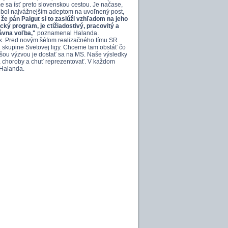
 sa ísť preto slovenskou cestou. Je načase,
t bol najvážnejším adeptom na uvoľnený post,
 že pán Palgut si to zaslúži vzhľadom na jeho
cký program, je ctižiadostivý, pracovitý a
rávna voľba,"
poznamenal Halanda.
k. Pred novým šéfom realizačného tímu SR
. skupine Svetovej ligy. Chceme tam obstáť čo
čšou výzvou je dostať sa na MS. Naše výsledky
, choroby a chuť reprezentovať. V každom
 Halanda.