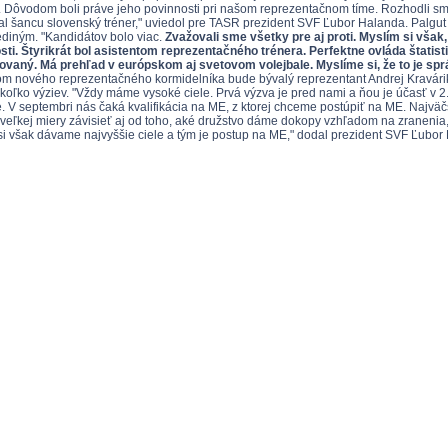
. Dôvodom boli práve jeho povinnosti pri našom reprezentačnom tíme. Rozhodli sme
al šancu slovenský tréner," uviedol pre TASR prezident SVF Ľubor Halanda. Palgu
jediným. "Kandidátov bolo viac.
Zvažovali sme všetky pre aj proti. Myslím si však,
ti. Štyrikrát bol asistentom reprezentačného trénera. Perfektne ovláda štatisti
novaný. Má prehľad v európskom aj svetovom volejbale. Myslíme si, že to je sp
om nového reprezentačného kormidelníka bude bývalý reprezentant Andrej Kravári
koľko výziev. "Vždy máme vysoké ciele. Prvá výzva je pred nami a ňou je účasť v 2
e. V septembri nás čaká kvalifikácia na ME, z ktorej chceme postúpiť na ME. Najvä
veľkej miery závisieť aj od toho, aké družstvo dáme dokopy vzhľadom na zranenia
si však dávame najvyššie ciele a tým je postup na ME," dodal prezident SVF Ľubor