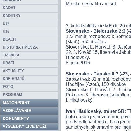
Minsku nestratilo ani set.
KADETI
KADETKY
U17
3. kolo kvalifikácie ME do 20 ro
Slovensko - Bielorusko 2:3 (-22
U16
122 minút, rozhodovali: Seifrie
BEACH
(Maď.), 550 divákov.
Slovensko: Ľ. Horváth 3, Jančur
HISTÓRIA / MEVZA
22, J. Kováč 15, liberovia Jakub
TRÉNERI
Hiadlovský.
8. júla 2016
HRÁČI
AKTUALITY
Slovensko - Dánsko 0:3 (-23, -
KDE HRAJÚ
Zápas trval: 81 minút, rozhodo
Hadžijev (Azer.), 150 divákov
FOTO
Slovensko: Ľ. Horváth 2, Jančura
PROGRAM
Pokopec 3, liberovia Jakubík a 
I. Hiadlovský.
MATCHPOINT
VZDELÁVANIE
Ivan Hiadlovský, tréner SR:
"T
bolo našou jednoznačnou povinn
DOKUMENTY
predviedli na ihrisku, bolo jed
VÝSLEDKY LIVE-MUŽI
samotných, sklamaním pre moji