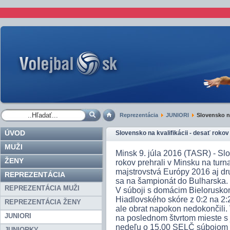
Reprezentácia
JUNIORI
Slovensko na
ÚVOD
Slovensko na kvalifikácii - desať roko
MUŽI
Minsk 9. júla 2016 (TASR) - Slo
ŽENY
rokov prehrali v Minsku na turna
majstrovstvá Európy 2016 aj dru
REPREZENTÁCIA
sa na šampionát do Bulharska.
REPREZENTÁCIA MUŽI
V súboji s domácim Bieloruskom
Hiadlovského skóre z 0:2 na 2:2 
REPREZENTÁCIA ŽENY
ale obrat napokon nedokončili.
JUNIORI
na poslednom štvrtom mieste s
nedeľu o 15.00 SELČ súbojom s
JUNIORKY