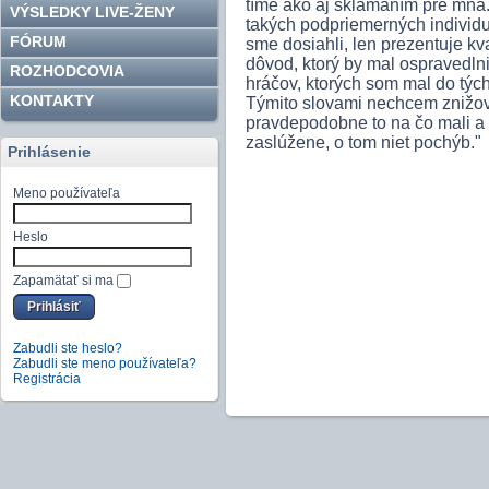
tíme ako aj sklamaním pre mňa. 
VÝSLEDKY LIVE-ŽENY
takých podpriemerných individ
FÓRUM
sme dosiahli, len prezentuje kv
dôvod, ktorý by mal ospravedlni
ROZHODCOVIA
hráčov, ktorých som mal do týcht
KONTAKTY
Týmito slovami nechcem znižova
pravdepodobne to na čo mali a a 
zaslúžene, o tom niet pochýb."
Prihlásenie
Meno používateľa
Heslo
Zapamätať si ma
Zabudli ste heslo?
Zabudli ste meno používateľa?
Registrácia