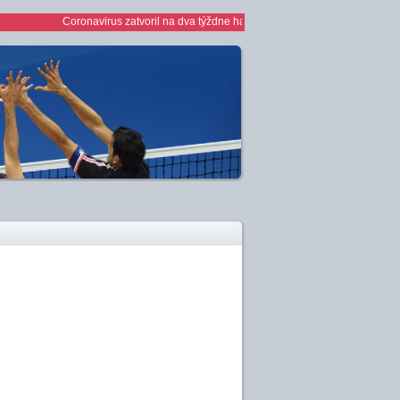
Coronavirus zatvoril na dva týždne haly *** 1/2 finále play off žien *** ž