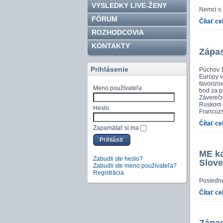
VÝSLEDKY LIVE-ŽENY
Nemci s 
FÓRUM
Čítať ce
ROZHODCOVIA
KONTAKTY
Zápas
Prihlásenie
Púchov 1
Európy v
favorizov
Meno používateľa
bod za p
Záverečn
Ruskom a
Heslo
Francúzs
Čítať ce
Zapamätať si ma
ME ka
Zabudli ste heslo?
Slov
Zabudli ste meno používateľa?
Registrácia
Posledné
Čítať ce