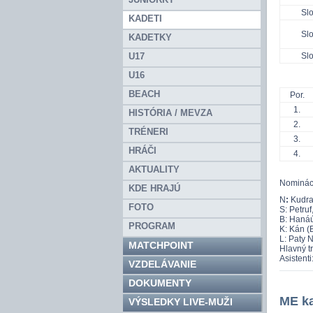
Sl
KADETI
Sl
KADETKY
U17
Sl
U16
TAB
BEACH
Por.
1.
HISTÓRIA / MEVZA
2.
TRÉNERI
3.
HRÁČI
4.
AKTUALITY
Nominác
KDE HRAJÚ
N
:
Kudra 
FOTO
S: Petru
B: Hanáú
PROGRAM
K: Kán (B
L: Paty 
MATCHPOINT
Hlavný t
Asistent
VZDELÁVANIE
DOKUMENTY
ME ka
VÝSLEDKY LIVE-MUŽI