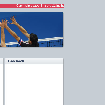
Coronavirus zatvoril na dva týždne haly *** 1/2 finále play off žien *** ž
Facebook