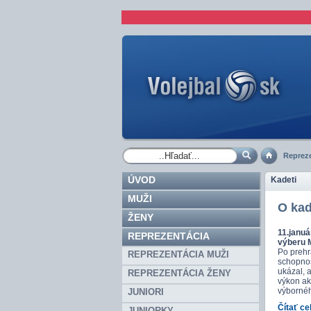
Repreze
ÚVOD
Kadeti
MUŽI
O kad
ŽENY
11.januá
REPREZENTÁCIA
výberu 
Po prehr
REPREZENTÁCIA MUŽI
schopnos
ukázal, 
REPREZENTÁCIA ŽENY
výkon ak
výbornéh
JUNIORI
Čítať ce
JUNIORKY