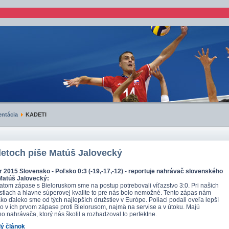
ntácia
KADETI
etoch píše Matúš Jalovecký
r 2015 Slovensko - Poľsko 0:3
(-19,-17,-12) - reportuje nahrávač slovenského
Matúš Jalovecký:
atom zápase s Bieloruskom sme na postup potrebovali víťazstvo 3:0. Pri našich
tiach a hlavne súperovej kvalite to pre nás bolo nemožné. Tento zápas nám
ako ďaleko sme od tých najlepších družstiev v Európe. Poliaci podali oveľa lepší
o v ich prvom zápase proti Bielorusom, najmä na servise a v útoku. Majú
o nahrávača, ktorý nás školil a rozhadzoval to perfektne.
lý článok