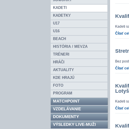
KADETI
KADETKY
Kvali
U17
Kadeti s
U16
Čítať ce
BEACH
HISTÓRIA / MEVZA
Stret
TRÉNERI
Bez pos
HRÁČI
Čítať ce
AKTUALITY
KDE HRAJÚ
Kvali
FOTO
Loty
PROGRAM
MATCHPOINT
Kadeti s
Čítať ce
VZDELÁVANIE
DOKUMENTY
VÝSLEDKY LIVE-MUŽI
Kvali