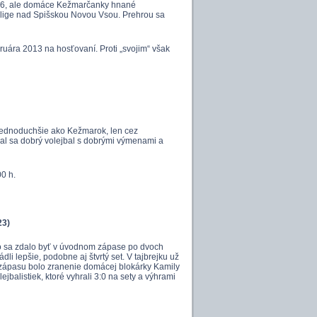
 26:26, ale domáce Kežmarčanky hnané
ralige nad Spišskou Novou Vsou. Prehrou sa
uára 2013 na hosťovaní. Proti „svojim“ však
 jednoduchšie ako Kežmarok, len cez
al sa dobrý volejbal s dobrými výmenami a
0 h.
23)
ko sa zdalo byť v úvodnom zápase po dvoch
dli lepšie, podobne aj štvrtý set. V tajbrejku už
o zápasu bolo zranenie domácej blokárky Kamily
jbalistiek, ktoré vyhrali 3:0 na sety a výhrami