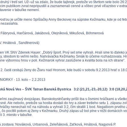
i druhý i tretí set. Už–už sa zdalo, že bude tajbrejk, pretože vo štvrtom sete bolo
cim publikom zvrat nepripustili a zaznamenali cenné a vôbec prvé víťazstvo v ext
tavenie v tabuľke nemení.
osťou je určite meno Spišiačky Anny Beckovej na súpiske Kežmarku, kde je od febr
 nezasiahla.
Fábryová, Harčárová, Jakábová, Olejníková, Mikušová, Böhmerová
 V. Hnátová , Sandtnerová)
ien VK SNV Zdenek Hauer: „Dobrý šport. Prvý set sme vyhrali. Hrali sme to ďaleko
y, stredom to veľmi nešlo. Nahrávačka Kežmarku Smák to účelne rozhadzovala. Hr
nne výbornou hrou v poli. Kežmarok vyhral zaslúžene a kvalita bola na ich strane“.
e 2. časti cestujú ženy do Žiaru nad Hronom, kde budú v sobotu 9.2.2013 hrať o 18.0
UNIORKY - 13. kolo – 2.2.2013
ká Nová Ves – ŠVK Tatran Banská Bystrica 3:2 (21,21,-23,-20,12)
3:0 (18,20,
veľmi zaujímavý dvojzápas. Banskobystričanky prišli iba s ôsmimi hráčkami a všet
sné. Ale nebolo, pretože sa hostia dostali do hry a záver tretieho setu 1. zápasu zvlá
ráčky nenechali nič na náhodu a vyhrali 3:2, čím stratili 1 bod. Negatívom prvéh
 čo pocítili potom aj ženy v Kežmarku. Druhý zápas už bol plne v réžii domácich vole
li 3. miesto v tabuľke.
 zostava: Nováková, Urbanová, Zeleňáková, Zaťková, Hnátová, Nagyová P.