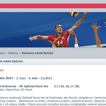
oint
Reporty
Kežmarok zdolal Spišskú
k zdolal Spišskú
rko/
A ŽENY – 2. časť – 5. kolo – 2.2.2013
n Kežmarok – VK Spišská Nová Ves 3:1 (-22, 18, 17, 26)
ov, zápas trval: 82 minút,
ierovo cestovala Spišská Nová Ves do Kežmarku ako favorit, výsledkovo i herne to
ičnej zostave – Böhmerová na bloku, Hnátová na libere, pretože Kubová i Zaťková neh
olo z ich strany všetko. Potom prevzali iniciatívu domáce volejbalistky vedené sk