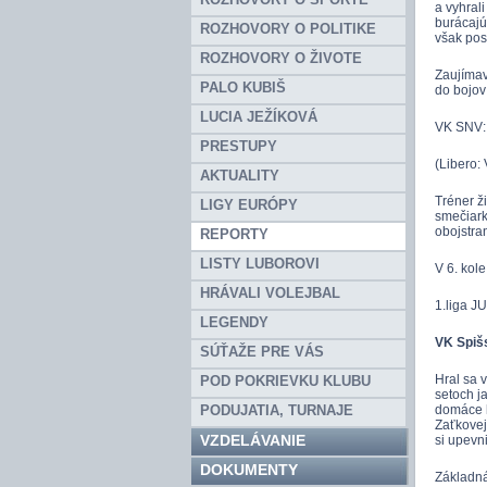
a vyhral
burácajú
ROZHOVORY O POLITIKE
však pos
ROZHOVORY O ŽIVOTE
Zaujímav
PALO KUBIŠ
do bojov
LUCIA JEŽÍKOVÁ
VK SNV: 
PRESTUPY
(Libero:
AKTUALITY
Tréner ž
LIGY EURÓPY
smečiark
obojstra
REPORTY
LISTY LUBOROVI
V 6. kol
HRÁVALI VOLEJBAL
1.liga J
LEGENDY
VK Spišs
SÚŤAŽE PRE VÁS
Hral sa 
POD POKRIEVKU KLUBU
setoch ja
PODUJATIA, TURNAJE
domáce h
Zaťkovej,
VZDELÁVANIE
si upevni
DOKUMENTY
Základná