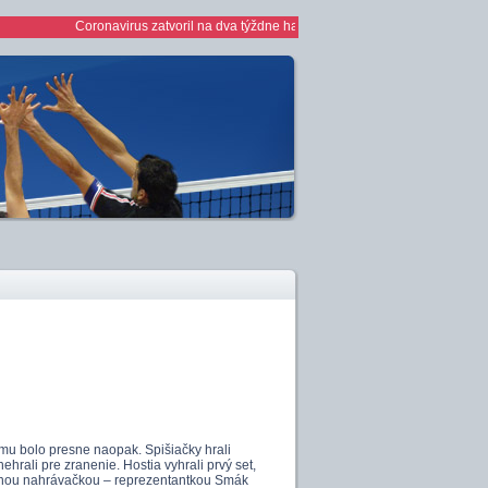
Coronavirus zatvoril na dva týždne haly *** 1/2 finále play off žien *** žen
mu bolo presne naopak. Spišiačky hrali
rali pre zranenie. Hostia vyhrali prvý set,
úsenou nahrávačkou – reprezentantkou Smák