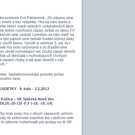
ka junioriek Eva Fabianová: „Do zápasu sme
li smelo a bez rešpektu. Hra sa nám darila a
sme vidieť zopár pekných volejbalových akcii.
me dobre rozohraný zápas, avšak za stavu 2:0
treťom sete zaspali ( prestalo sa nám dariť na
 a tým pádom sme nemali žiaden účinný útok)
 využil šancu. Vynútil si odohrať 5. set. Aj v
sete hra bola vyrovnaná a so šťastím sme
ec uhrali rozhodujúci set. Druhý zápas skončil
však už dievčatá v rozhodujúcich chvíľach
li vlastné chyby a tak duel skončil v náš
ch. “
mke: Spišskonovoveské juniorky počas
hového času.
ADETKY - 9. kolo – 3.2.2013
je Košice – VK Spišská Nová Ves
18,20,-20-13)
0:3 (-18, -10,-14)
čky hrali svoju hru v oboch zápasoch, pričom
nky im vzdorovali úspešne iba v jednom sete.
ajú to výborne rozbehnuté pre postup na M-SR.