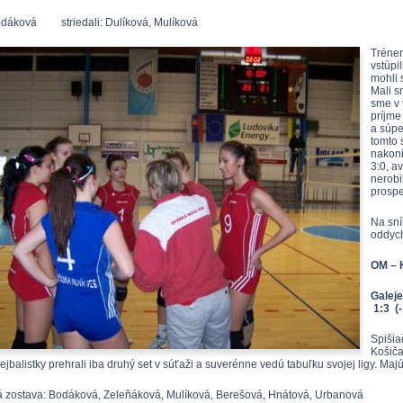
odáková striedali: Dulíková, Mulíková
Tréner
vstúpi
mohli 
Mali s
sme v 
príjme
a súper
tomto 
nakoni
3:0, a
nerobi
prospe
Na sní
oddyc
OM – K
Gale
1:3 (-
Spišia
Košiča
ejbalistky prehrali iba druhý set v súťaži a suverénne vedú tabuľku svojej ligy. M
 zostava: Bodáková, Zeleňáková, Mulíková, Berešová, Hnátová, Urbanová