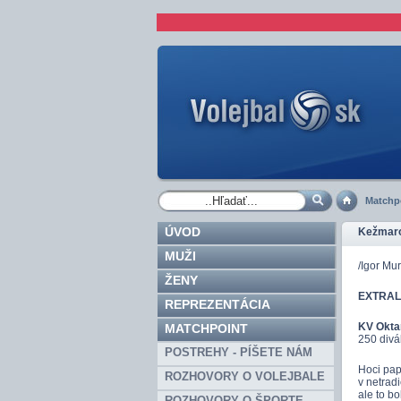
Matchp
ÚVOD
Kežmaro
MUŽI
/Igor Mu
ŽENY
EXTRALIG
REPREZENTÁCIA
KV Okta
MATCHPOINT
250 divák
POSTREHY - PÍŠETE NÁM
Hoci pap
ROZHOVORY O VOLEJBALE
v netrad
ale to b
ROZHOVORY O ŠPORTE