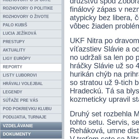
družstvu spod Zobora
finálový zápas v nez
ROZHOVORY O POLITIKE
atypicky bez libera,
ROZHOVORY O ŽIVOTE
vôbec žiaden problé
PALO KUBIŠ
LUCIA JEŽÍKOVÁ
UKF Nitra po dravom 
PRESTUPY
víťazstiev Slávie a o
AKTUALITY
no udržali sa len po 
LIGY EURÓPY
hráčky Slávie už so 
REPORTY
hurikán chýb na prih
LISTY LUBOROVI
so stratou už 9-tich 
HRÁVALI VOLEJBAL
Hradeckú. Tá sa blys
LEGENDY
kozmeticky upravil st
SÚŤAŽE PRE VÁS
POD POKRIEVKU KLUBU
Druhý set rozbehla 
PODUJATIA, TURNAJE
tohto setu. Servis, s
VZDELÁVANIE
Reháková, umne distr
DOKUMENTY