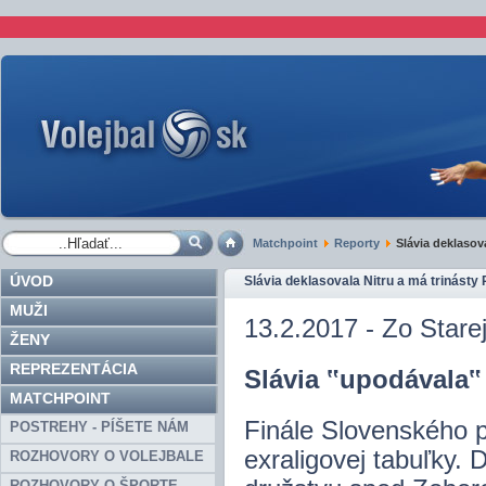
Matchpoint
Reporty
Slávia deklasova
ÚVOD
Slávia deklasovala Nitru a má trinásty
MUŽI
13.2.2017 - Zo Stare
ŽENY
REPREZENTÁCIA
Slávia ‟upodávala‟ 
MATCHPOINT
Finále Slovenského p
POSTREHY - PÍŠETE NÁM
exraligovej tabuľky.
ROZHOVORY O VOLEJBALE
ROZHOVORY O ŠPORTE