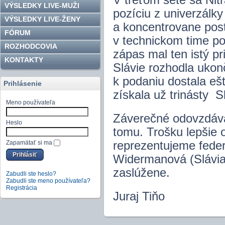
V treťom sete sa Nit
VÝSLEDKY LIVE-MUŽI
pozíciu z univerzálky
VÝSLEDKY LIVE-ŽENY
a koncentrovane pos
FÓRUM
v technickom time po
ROZHODCOVIA
zápas mal ten istý p
KONTAKTY
Slávie rozhodla ukonč
k podaniu dostala ešt
Prihlásenie
získala už trinásty S
Meno používateľa
Záverečné odovzdáva
Heslo
tomu. Trošku lepšie 
Zapamätať si ma
reprezentujeme feder
Widermanová (Slávia
zaslúžene.
Zabudli ste heslo?
Zabudli ste meno používateľa?
Registrácia
Juraj Tiňo