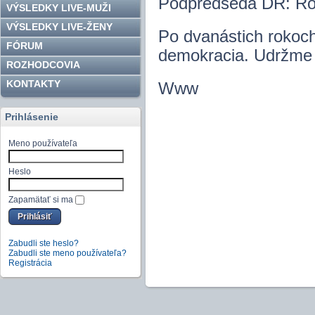
Podpredseda DR: Rób
VÝSLEDKY LIVE-MUŽI
VÝSLEDKY LIVE-ŽENY
Po dvanástich rokoch
FÓRUM
demokracia. Udržme 
ROZHODCOVIA
KONTAKTY
Www
Prihlásenie
Meno používateľa
Heslo
Zapamätať si ma
Zabudli ste heslo?
Zabudli ste meno používateľa?
Registrácia