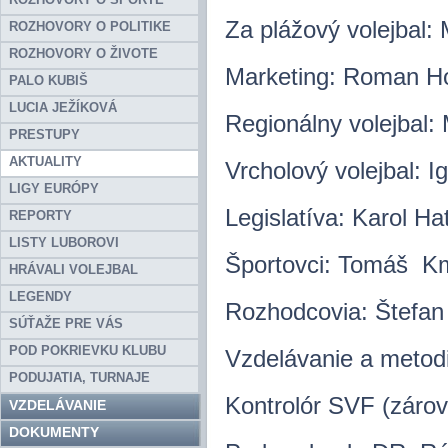
Za plážový volejbal:
ROZHOVORY O POLITIKE
ROZHOVORY O ŽIVOTE
Marketing: Roman Ho
PALO KUBIŠ
LUCIA JEŽÍKOVÁ
Regionálny volejbal:
PRESTUPY
AKTUALITY
Vrcholový volejbal: I
LIGY EURÓPY
Legislatíva: Karol Ha
REPORTY
LISTY LUBOROVI
Športovci: Tomáš Km
HRÁVALI VOLEJBAL
LEGENDY
Rozhodcovia: Štefan
SÚŤAŽE PRE VÁS
POD POKRIEVKU KLUBU
Vzdelávanie a metod
PODUJATIA, TURNAJE
Kontrolór SVF (záro
VZDELÁVANIE
DOKUMENTY