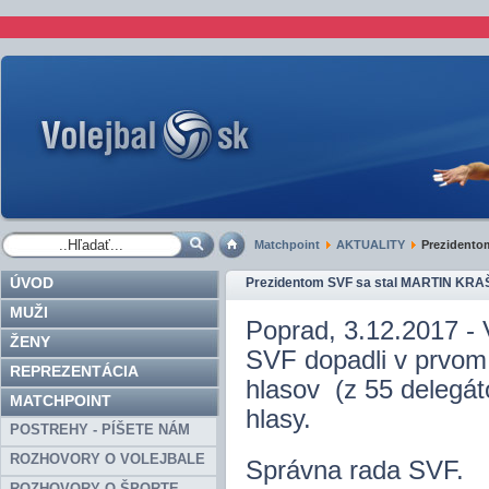
Matchpoint
AKTUALITY
Prezidento
ÚVOD
Prezidentom SVF sa stal MARTIN KR
MUŽI
Poprad, 3.12.2017 - 
ŽENY
SVF dopadli v prvom 
REPREZENTÁCIA
hlasov (z 55 delegát
MATCHPOINT
hlasy.
POSTREHY - PÍŠETE NÁM
ROZHOVORY O VOLEJBALE
Správna rada SVF.
ROZHOVORY O ŠPORTE