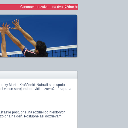
Coronavirus zatvoril na dva týždne haly *** 1/2 finále play off žien *** ž
 roky Martin Kraščenič. Nahrali sme spolu
 si v lese sprejom borovičku, zavraždiť kapra a
ašťastie postupne, na rozdiel od niektorých
jú zo dňa na deň. Postupne asi dozrievam.