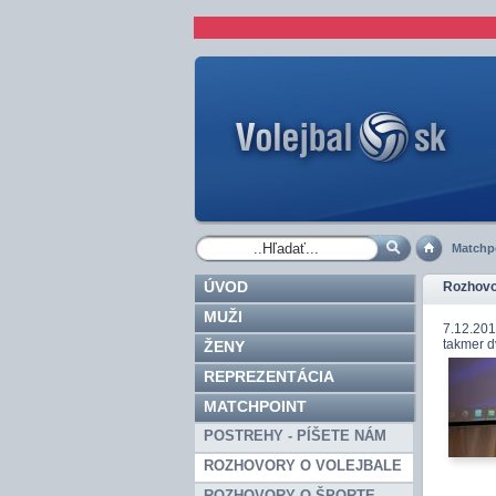
Matchp
ÚVOD
Rozhovor
MUŽI
7.12.201
takmer d
ŽENY
REPREZENTÁCIA
MATCHPOINT
POSTREHY - PÍŠETE NÁM
ROZHOVORY O VOLEJBALE
ROZHOVORY O ŠPORTE