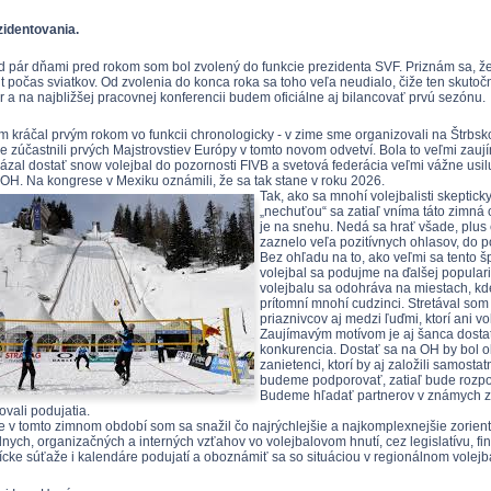
identovania.
d pár dňami pred rokom som bol zvolený do funkcie prezidenta SVF. Priznám sa, že
t počas sviatkov. Od zvolenia do konca roka sa toho veľa neudialo, čiže ten skutočný
r a na najbližšej pracovnej konferencii budem oficiálne aj bilancovať prvú sezónu.
m kráčal prvým rokom vo funkcii chronologicky - v zime sme organizovali na Štrb
ne zúčastnili prvých Majstrovstiev Európy v tomto novom odvetví. Bola to veľmi zau
zal dostať snow volejbal do pozornosti FIVB a svetová federácia veľmi vážne usil
OH. Na kongrese v Mexiku oznámili, že sa tak stane v roku 2026.
Tak, ako sa mnohí volejbalisti skeptic
„nechuťou“ sa zatiaľ vníma táto zimná o
je na snehu. Nedá sa hrať všade, plus 
zaznelo veľa pozitívnych ohlasov, do 
Bez ohľadu na to, ako veľmi sa tento
volejbal sa podujme na ďalšej populari
volejbalu sa odohráva na miestach, kde
prítomní mnohí cudzinci. Stretával so
priaznivcov aj medzi ľuďmi, ktorí ani v
Zaujímavým motívom je aj šanca dostať
konkurencia. Dostať sa na OH by bol o
zanietenci, ktorí by aj založili samost
budeme podporovať, zatiaľ bude rozpo
Budeme hľadať partnerov v známych zi
ovali podujatia.
e v tomto zimnom období som sa snažil čo najrýchlejšie a najkomplexnejšie zorient
álnych, organizačných a interných vzťahov vo volejbalovom hnutí, cez legislatívu,
cke súťaže i kalendáre podujatí a oboznámiť sa so situáciou v regionálnom volejba