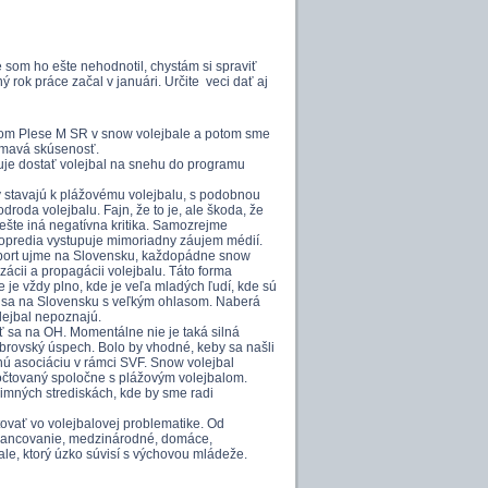
 som ho ešte nehodnotil, chystám si spraviť
 rok práce začal v januári. Určite veci dať aj
skom Plese M SR v snow volejbale a potom sme
jímavá skúsenosť.
uje dostať volejbal na snehu do programu
ky stavajú k plážovému volejbalu, s podobnou
droda volejbalu. Fajn, že to je, ale škoda, že
ešte iná negatívna kritika. Samozrejme
popredia vystupuje mimoriadny záujem médií.
 šport ujme na Slovensku, každopádne snow
zácii a propagácii volejbalu. Táto forma
 je vždy plno, kde je veľa mladých ľudí, kde sú
m sa na Slovensku s veľkým ohlasom. Naberá
olejbal nepoznajú.
 sa na OH. Momentálne nie je taká silná
brovský úspech. Bolo by vhodné, keby sa našli
atnú asociáciu v rámci SVF. Snow volejbal
čtovaný spoločne s plážovým volejbalom.
mných strediskách, kde by sme radi
ovať vo volejbalovej problematike. Od
 financovanie, medzinárodné, domáce,
le, ktorý úzko súvisí s výchovou mládeže.