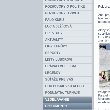
ROZHOVORY O POLITIKE
Rok prez
ROZHOVORY O ŽIVOTE
Áno, pre
taký audi
PALO KUBIŠ
na papie
LUCIA JEŽÍKOVÁ
Ak by so
PRESTUPY
sa aktív
CEV doká
AKTUALITY
zimných 
LIGY EURÓPY
REPORTY
LISTY LUBOROVI
HRÁVALI VOLEJBAL
LEGENDY
SÚŤAŽE PRE VÁS
POD POKRIEVKU KLUBU
zoragniz
PODUJATIA, TURNAJE
Paraleln
štruktur
VZDELÁVANIE
mládežní
DOKUMENTY