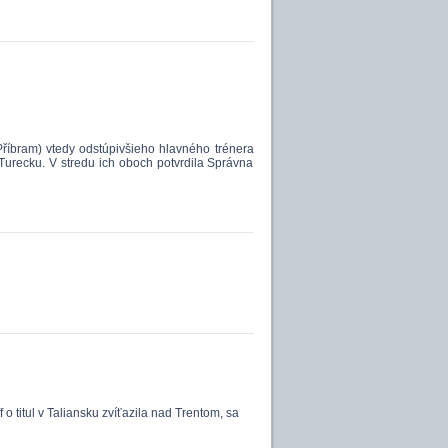
říbram) vtedy odstúpivšieho hlavného trénera
urecku. V stredu ich oboch potvrdila Správna
 o titul v Taliansku zvíťazila nad Trentom, sa