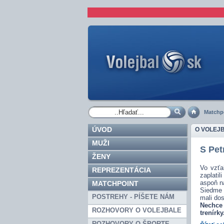
Matchp
ÚVOD
O VOLEJ
MUŽI
S Pet
ŽENY
Vo vzťa
REPREZENTÁCIA
zaplatil
aspoň n
MATCHPOINT
Siedme 
POSTREHY - PÍŠETE NÁM
mali dos
Nechce
ROZHOVORY O VOLEJBALE
trenírk
ROZHOVORY O ŠPORTE