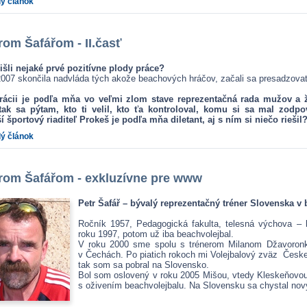
lý článok
rom Šafářom - II.časť
išli nejaké prvé pozitívne plody práce?
007 skončila nadvláda tých akože beachových hráčov, začali sa presadzovať 
rácii je podľa mňa vo veľmi zlom stave reprezentačná rada mužov a 
tak sa pýtam, kto ti velil, kto ťa kontroloval, komu si sa mal zodp
 športový riaditeľ Prokeš je podľa mňa diletant, aj s ním si niečo riešil
lý článok
rom Šafářom - exkluzívne pre www
Petr Šafář – bývalý reprezentačný tréner Slovenska v 
Ročník 1957, Pedagogická fakulta, telesná výchova – 
roku 1997, potom už iba beachvolejbal.
V roku 2000 sme spolu s trénerom Milanom Džavoronko
v Čechách. Po piatich rokoch mi Volejbalový zväz Česke
tak som sa pobral na Slovensko.
Bol som oslovený v roku 2005 Mišou, vtedy Kleskeňovou,
s oživením beachvolejbalu. Na Slovensku sa chystal nový