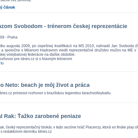
žiačok cez juniorky.
lý článok
zom Svobodom - trénerom českej reprezentácie
09 - Praha
tku augusta 2009, po úspešnej kvalifikácii na MS 2010, nahradil Jan Svoboda (P
 a spoločne s Milanom Hadravom viedli reprezentačné družstvo mužov na ME v T
kej volejbalovej federácie na ďalšie obdobie.
rozhovor pre idnes.cz si s hlavným trénerom
 tu
o Neto: beach je môj život a práca
dnes.cz priniesol rozhovor s brazílskou legendou beachvolleyballu.
l Rak: Ťažko zarobené peniaze
k, český reprezentačný blokár, v tejto sezóne hráč Piacenzy, ktorá vo finále play off
 s redaktorom denníku Idnes.cz