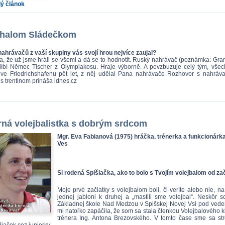
lý článok
chalom Sládečkom
nahrávačů z vaší skupiny vás svojí hrou nejvíce zaujal?
a, že už jsme hráli se všemi a dá se to hodnotit. Ruský nahrávač (poznámka: Gran
íbí Němec Tischer z Olympiakosu. Hraje výborně. A povzbuzuje celý tým, všec
 ve Friedrichshafenu pět let, z něj udělal Pana nahrávače Rozhovor s nahráv
 s trentinom prináša idnes.cz
ná volejbalistka s dobrým srdcom
Mgr. Eva Fabianová (1975) hráčka, trénerka a funkcionárk
Ves
Si rodená Spišiačka, ako to bolo s Tvojím volejbalom od za
Moje prvé začiatky s volejbalom boli, či veríte alebo nie, 
jednej jabloni k druhej a „mastili sme volejbal“. Neskôr 
Základnej škole Nad Medzou v Spišskej Novej Vsi pod veden
mi natoľko zapáčila, že som sa stala členkou Volejbalového
trénera Ing. Antona Brezovského. V tomto čase sme sa stre