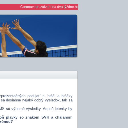
Coronavirus zatvoril na dva týždne haly *** 1/2 finále play off žien *** že
prezentačných podujatí si hráči a hráčky
k sa dosiahne nejaký dobrý výsledok, tak sa
MS sú výborné výsledky. Aspoň letenky by
spoň plavky so znakom SVK a chalanom
ezónou?