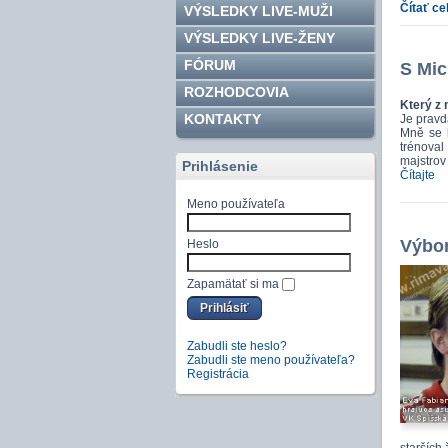
Čítať ce
VÝSLEDKY LIVE-MUŽI
VÝSLEDKY LIVE-ŽENY
FÓRUM
S Mi
ROZHODCOVIA
Který z 
KONTAKTY
Je pravd
Mně se l
trénoval
majstrov
Prihlásenie
Čítajte
Meno používateľa
Výbor
Heslo
Zapamätať si ma
Zabudli ste heslo?
Zabudli ste meno používateľa?
Registrácia