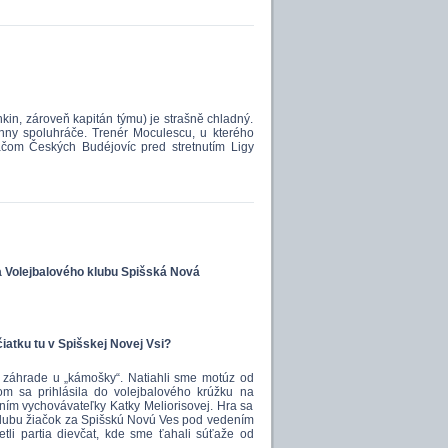
kin, zároveň kapitán týmu) je strašně chladný.
hny spoluhráče. Trenér Moculescu, u kterého
ačom Českých Budéjovíc pred stretnutím Ligy
a
Volejbalového klubu Spišská Nová
čiatku tu v Spišskej Novej Vsi?
na záhrade u „kámošky“. Natiahli sme motúz od
som sa prihlásila do volejbalového krúžku na
ím vychovávateľky Katky Meliorisovej. Hra sa
 klubu žiačok za Spišskú Novú Ves pod vedením
tli partia dievčat, kde sme ťahali súťaže od