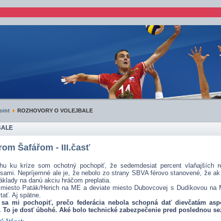
oint
ROZHOVORY O VOLEJBALE
BALE
rom Šafářom - III.časť
hu ku kríze som ochotný pochopiť, že sedemdesiat percent vlaňajších re
i sami. Nepríjemné ale je, že nebolo zo strany SBVA férovo stanovené, že a
áklady na danú akciu hráčom preplatia.
miesto Paták/Herich na ME a deviate miesto Dubovcovej s Dudíkovou na 
tať. Aj spätne.
 sa mi pochopiť, prečo federácia nebola schopná dať dievčatám a
y. To je dosť úbohé. Aké bolo technické zabezpečenie pred poslednou s