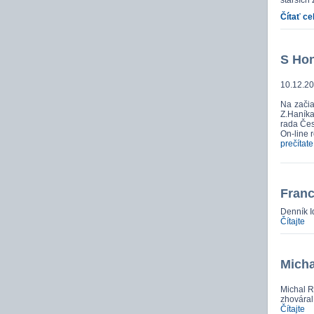
starších 
Čítať ce
S Hon
10.12.20
Na začia
Z.Haníka
rada Čes
On-line 
prečítate
Franc
Denník I
Čítajte
Micha
Michal Ra
zhováral
Čítajte