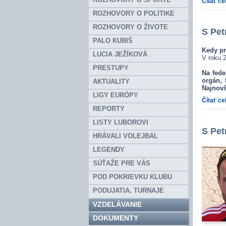
Čítať ce
ROZHOVORY O POLITIKE
ROZHOVORY O ŽIVOTE
S Pet
PALO KUBIŠ
Kedy pr
LUCIA JEŽÍKOVÁ
V roku 2
PRESTUPY
Na fede
orgán, 
AKTUALITY
Najnovší
LIGY EURÓPY
Čítať ce
REPORTY
LISTY LUBOROVI
S Pet
HRÁVALI VOLEJBAL
LEGENDY
SÚŤAŽE PRE VÁS
POD POKRIEVKU KLUBU
PODUJATIA, TURNAJE
VZDELÁVANIE
DOKUMENTY