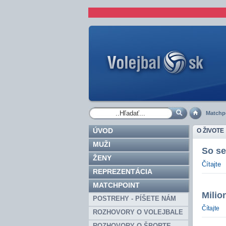
Matchp
ÚVOD
O ŽIVOTE
MUŽI
So s
ŽENY
Čítajte
REPREZENTÁCIA
MATCHPOINT
Milio
POSTREHY - PÍŠETE NÁM
Čítajte
ROZHOVORY O VOLEJBALE
ROZHOVORY O ŠPORTE