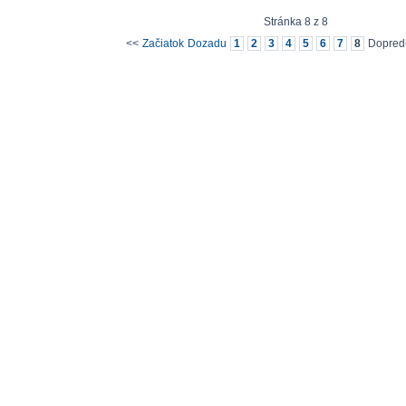
Stránka 8 z 8
<<
Začiatok
Dozadu
1
2
3
4
5
6
7
8
Dopred