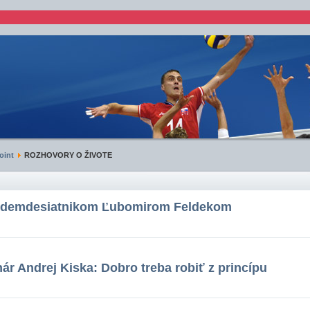
oint
ROZHOVORY O ŽIVOTE
edemdesiatnikom Ľubomirom Feldekom
nár Andrej Kiska: Dobro treba robiť z princípu