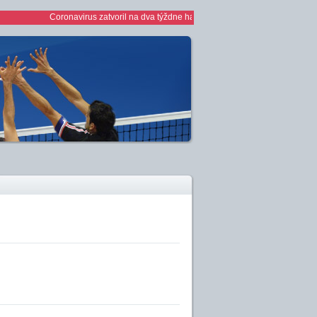
Coronavirus zatvoril na dva týždne haly *** 1/2 finále play off žien *** ž