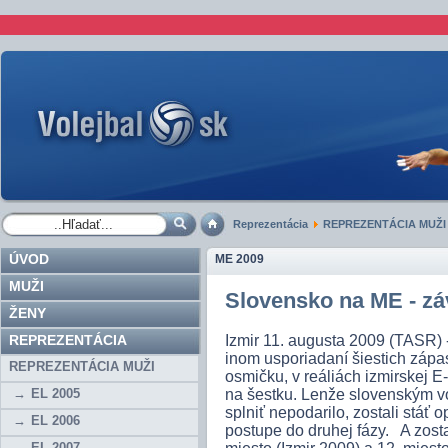
Reprezentácia
REPREZENTÁCIA MUŽI
ÚVOD
ME 2009
MUŽI
Slovensko na ME - zá
ŽENY
REPREZENTÁCIA
Izmir 11. augusta 2009 (TASR) -
inom usporiadaní šiestich zápa
REPREZENTÁCIA MUŽI
osmičku, v reáliách izmirskej E
EL 2005
na šestku. Lenže slovenským vo
splniť nepodarilo, zostali stáť 
EL 2006
postupe do druhej fázy. A zostali
EL 2007