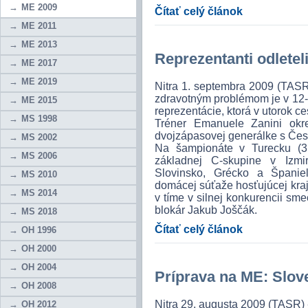
ME 2009
Čítať celý článok
ME 2011
ME 2013
Reprezentanti odletel
ME 2017
ME 2019
Nitra 1. septembra 2009 (TASR
zdravotným problémom je v 12-
ME 2015
reprezentácie, ktorá v utorok c
MS 1998
Tréner Emanuele Zanini ok
dvojzápasovej generálke s Česk
MS 2002
Na šampionáte v Turecku (3.
MS 2006
základnej C-skupine v Izm
Slovinsko, Grécko a Španie
MS 2010
domácej súťaže hosťujúcej kraji
MS 2014
v tíme v silnej konkurencii sme
blokár Jakub Joščák.
MS 2018
Čítať celý článok
OH 1996
OH 2000
OH 2004
Príprava na ME: Slove
OH 2008
Nitra 29. augusta 2009 (TASR) -
OH 2012