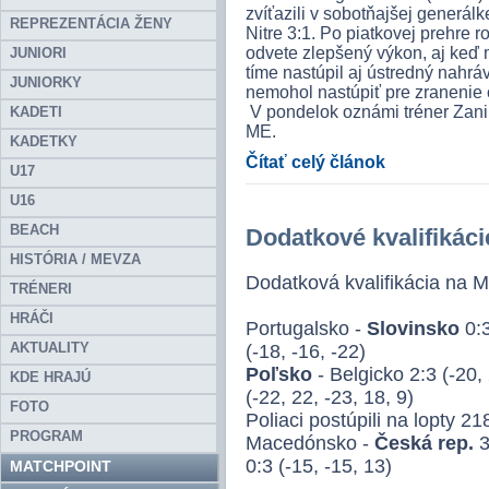
zvíťazili v sobotňajšej generá
REPREZENTÁCIA ŽENY
Nitre 3:1. Po piatkovej prehre
odvete zlepšený výkon, aj keď 
JUNIORI
tíme nastúpil aj ústredný nahrá
JUNIORKY
nemohol nastúpiť pre zranenie 
V pondelok oznámi tréner Zani
KADETI
ME.
KADETKY
Čítať celý článok
U17
U16
BEACH
Dodatkové kvalifikáci
HISTÓRIA / MEVZA
Dodatková kvalifikácia na 
TRÉNERI
HRÁČI
Portugalsko -
Slovinsko
0:3
AKTUALITY
(-18, -16, -22)
Poľsko
- Belgicko 2:3 (-20,
KDE HRAJÚ
(-22, 22, -23, 18, 9)
FOTO
Poliaci postúpili na lopty 2
PROGRAM
Macedónsko -
Česká rep.
3
0:3 (-15, -15, 13)
MATCHPOINT