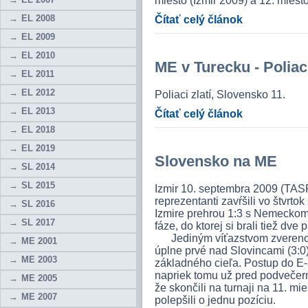
miesto (Izmir 2009) a 12. miest
EL 2008
Čítať celý článok
EL 2009
EL 2010
ME v Turecku - Poliac
EL 2011
EL 2012
Poliaci zlatí, Slovensko 11.
EL 2013
Čítať celý článok
EL 2018
EL 2019
Slovensko na ME
SL 2014
SL 2015
Izmir 10. septembra 2009 (TASR
reprezentanti zavŕšili vo štvrt
SL 2016
Izmire prehrou 1:3 s Nemeckom. 
SL 2017
fáze, do ktorej si brali tiež dve
Jediným víťazstvom zverencov
ME 2001
úplne prvé nad Slovincami (3:0)
ME 2003
základného cieľa. Postup do E
napriek tomu už pred podvečern
ME 2005
že skončili na turnaji na 11. mi
ME 2007
polepšili o jednu pozíciu.