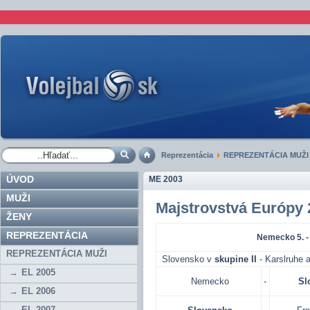
Reprezentácia
REPREZENTÁCIA MUŽI
ÚVOD
ME 2003
MUŽI
Majstrovstvá Európy
ŽENY
REPREZENTÁCIA
Nemecko 5. -
REPREZENTÁCIA MUŽI
Slovensko v
skupine II
- Karslru
EL 2005
Nemecko
-
Sl
EL 2006
EL 2007