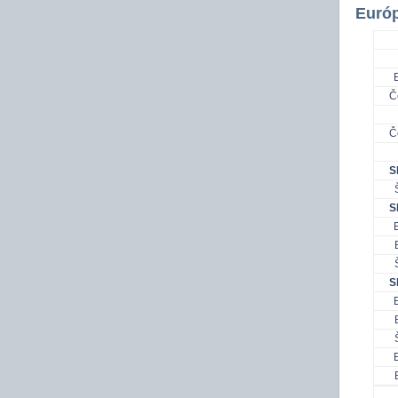
Európ
Č
Č
S
S
S