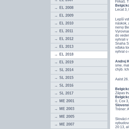
Firkal). 
Belgicko
EL 2008
Lecat 3, 
EL 2009
Lepší vst
EL 2010
náskok, 
nervy Be
EL 2011
Vyrovnan
do veden
EL 2012
vyhrali 
Snaha Sl
EL 2013
vďaka to
vyhral o
EL 2018
Andrej K
EL 2019
sme, mali
chýb. Ic
SL 2014
SL 2015
Aalst 26
SL 2016
Belgicko
SL 2017
Zápas tr
Belgicko
ME 2001
0, Cox 3,
Slovens
ME 2003
Tréner: A
ME 2005
Slováci 
vybudova
ME 2007
20:13, al