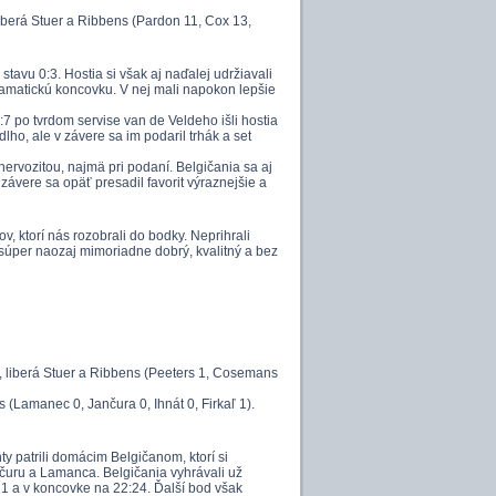
iberá Stuer a Ribbens (Pardon 11, Cox 13,
tavu 0:3. Hostia si však aj naďalej udržiavali
dramatickú koncovku. V nej mali napokon lepšie
7 po tvrdom servise van de Veldeho išli hostia
ho, ale v závere sa im podaril trhák a set
rvozitou, najmä pri podaní. Belgičania sa aj
závere sa opäť presadil favorit výraznejšie a
, ktorí nás rozobrali do bodky. Neprihrali
l súper naozaj mimoriadne dobrý, kvalitný a bez
, liberá Stuer a Ribbens (Peeters 1, Cosemans
s (Lamanec 0, Jančura 0, Ihnát 0, Firkaľ 1).
ty patrili domácim Belgičanom, ktorí si
nčuru a Lamanca. Belgičania vyhrávali už
8:21 a v koncovke na 22:24. Ďalší bod však