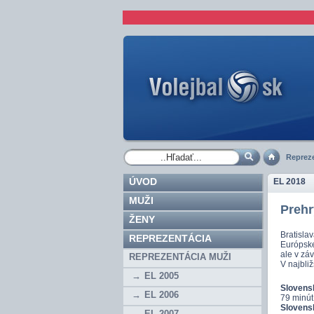
Repreze
ÚVOD
EL 2018
MUŽI
Prehr
ŽENY
Bratislav
REPREZENTÁCIA
Európske
ale v záv
REPREZENTÁCIA MUŽI
V najbli
EL 2005
Slovensk
EL 2006
79 minút,
Slovens
EL 2007