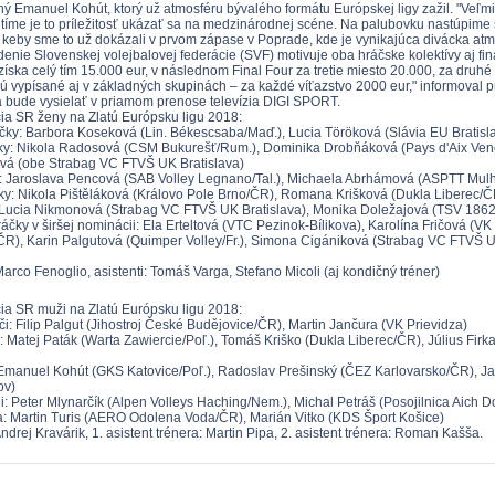
ný Emanuel Kohút, ktorý už atmosféru bývalého formátu Európskej ligy zažil. "Veľmi
 tíme je to príležitosť ukázať sa na medzinárodnej scéne. Na palubovku nastúpime 
 keby sme to už dokázali v prvom zápase v Poprade, kde je vynikajúca divácka atm
enie Slovenskej volejbalovej federácie (SVF) motivuje oba hráčske kolektívy aj fi
získa celý tím 15.000 eur, v následnom Final Four za tretie miesto 20.000, za druhé
ú vypísané aj v základných skupinách – za každé víťazstvo 2000 eur," informoval 
ia bude vysielať v priamom prenose televízia DIGI SPORT.
a SR ženy na Zlatú Európsku ligu 2018:
ky: Barbora Koseková (Lin. Békescsaba/Maď.), Lucia Töröková (Slávia EU Bratisl
y: Nikola Radosová (CSM Bukurešť/Rum.), Dominika Drobňáková (Pays d'Aix Vene
vá (obe Strabag VC FTVŠ UK Bratislava)
: Jaroslava Pencová (SAB Volley Legnano/Tal.), Michaela Abrhámová (ASPTT Mulho
ky: Nikola Pištěláková (Královo Pole Brno/ČR), Romana Krišková (Dukla Liberec/ČR
 Lucia Nikmonová (Strabag VC FTVŠ UK Bratislava), Monika Doležajová (TSV 18
áčky v širšej nominácii: Ela Erteltová (VTC Pezinok-Bílikova), Karolína Fričová (VK
ČR), Karin Palgutová (Quimper Volley/Fr.), Simona Cigániková (Strabag VC FTVŠ 
arco Fenoglio, asistenti: Tomáš Varga, Stefano Micoli (aj kondičný tréner)
a SR muži na Zlatú Európsku ligu 2018:
i: Filip Palgut (Jihostroj České Budějovice/ČR), Martin Jančura (VK Prievidza)
: Matej Paták (Warta Zawiercie/Poľ.), Tomáš Kriško (Dukla Liberec/ČR), Július Fir
 Emanuel Kohút (GKS Katovice/Poľ.), Radoslav Prešinský (ČEZ Karlovarsko/ČR), Ja
ov)
ii: Peter Mlynarčík (Alpen Volleys Haching/Nem.), Michal Petráš (Posojilnica Aich 
a: Martin Turis (AERO Odolena Voda/ČR), Marián Vitko (KDS Šport Košice)
ndrej Kravárik, 1. asistent trénera: Martin Pipa, 2. asistent trénera: Roman Kašša.