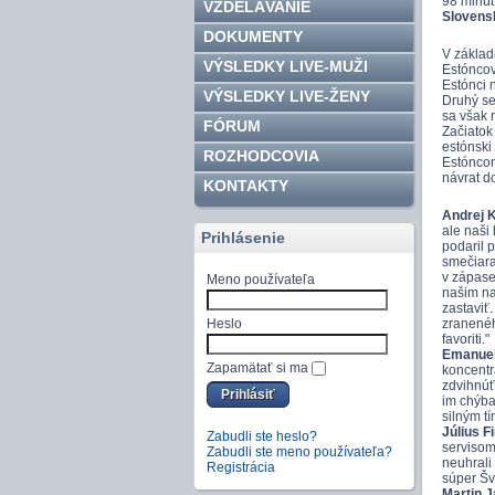
98 minút
VZDELÁVANIE
Slovens
DOKUMENTY
V základn
VÝSLEDKY LIVE-MUŽI
Estóncov
Estónci n
VÝSLEDKY LIVE-ŽENY
Druhý set
sa však 
FÓRUM
Začiatok 
estónski 
ROZHODCOVIA
Estóncom 
návrat do
KONTAKTY
Andrej K
ale naši 
Prihlásenie
podaril 
smečiara
v zápase,
Meno používateľa
našim na
zastaviť
Heslo
zranenéh
favoriti."
Emanuel 
Zapamätať si ma
koncentr
zdvihnúť,
im chýba
silným t
Július F
Zabudli ste heslo?
servisom,
Zabudli ste meno používateľa?
neuhrali 
Registrácia
súper Šv
Martin 