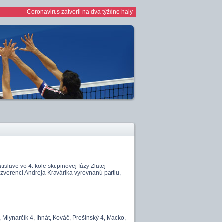
Coronavirus zatvoril na dva týždne haly *** 1/2 finále play off žien *** ženy: Pez
tislave vo 4. kole skupinovej fázy Zlatej
 zverenci Andreja Kravárika vyrovnanú partiu,
, Mlynarčík 4, Ihnát, Kováč, Prešinský 4, Macko,