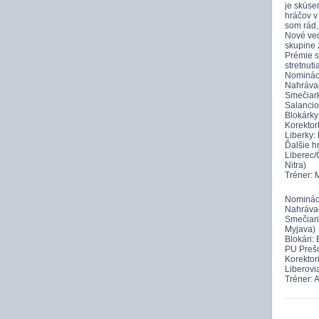
je skúse
hráčov v
som rád,
Nové ved
skupine 
Prémie s
stretnut
Nomináci
Nahrávač
Smečiark
Salancio
Blokárky
Korektor
Liberky:
Ďalšie hr
Liberec/
Nitra)
Tréner: M
Nomináci
Nahrávač
Smečiari
Myjava)
Blokári:
PU Preš
Korektor
Liberovi
Tréner: A