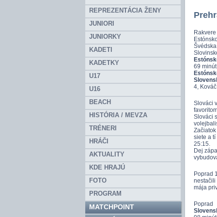
REPREZENTÁCIA ŽENY
Prehr
JUNIORI
Rakvere 
JUNIORKY
Estónsko
Švédska 
KADETI
Slovinsk
Estónsko
KADETKY
69 minút
Estónsk
U17
Slovens
4, Kováč 
U16
BEACH
Slováci v
favoritom
HISTÓRIA / MEVZA
Slováci 
volejbali
TRÉNERI
Začiatok
siete a t
HRÁČI
25:15.
Dej zápa
AKTUALITY
vybudoval
KDE HRAJÚ
Poprad 1
FOTO
nestačil
mája pri
PROGRAM
Poprad
MATCHPOINT
Slovensk