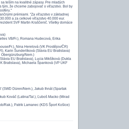
 sa teším na kvalitné zápasy. Pre mladých
s tým, že chceme zabojovať o víťazstvo. Bol by
osféru."
nančnými prémiami. "Za víťazstvo v základnej
 30.000 a za celkové víťazstvo 40.000 eur.
prezident SVF Martin Kraščenič. Všetky domáce
ava)
lles VB/Fr.), Romana Hudecová, Erika
use/Fr.), Nina Herelová (VK Prostějov/ČR)
), Karin Šunderlíková (Slávia EU Bratislava)
62 Obergünzburg/Nem.)
 Slávia EU Bratislava), Lucia Mikšíková (Dukla
UK Bratislava), Michaela Španková (VP UKF
kaľ (SWD Düren/Nem.), Jakub Ihnát (Spartak
kub Kováč (Latina/Tal.), Ľuboš Macko (Mirad
Dob/Rak.), Patrik Lamanec (KDS Šport Košice)