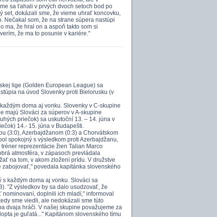
sme sa ťahali v prvých dvoch setoch bod po
uhý set, dokázali sme, že vieme uhrať koncovku,
o. Nečakal som, že na strane súpera nastúpi
o ma, že hral on a aspoň takto som si
erím, že ma to posunie v kariére."
ópskej lige (Golden European League) sa
stúpia na úvod Slovenky proti Bielorusku (v
 s každým doma aj vonku. Slovenky v C-skupine
ge majú Slováci za súperov v A-skupine
uhých priečok) sa uskutoční 13. – 14. júna v
ečok) 14.- 15. júna v Budapešti.
liou (3:0), Azerbajdžanom (0:3) a Chorvátskom
ebol spokojný s výsledkom proti Azerbajdžanu,
ý tréner reprezentácie žien Talian Marco
dobrá atmosféra, v zápasoch prevládala
ať na tom, v akom zložení prídu. V družstve
me zabojovať," povedala kapitánka slovenského
dý s každým doma aj vonku. Slováci sa
:3). "Z výsledkov by sa dalo usudzovať, že
 nominovaní, doplnili ich mladí," informoval
kedy sme viedli, ale nedokázali sme túto
iba dvaja hráči. V našej skupine považujeme za
lopta je guľatá..." Kapitánom slovenského tímu