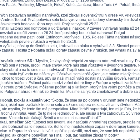
. Rozhodovali: Zulfugarov (Azer.), Niklová (SR), 1200 divákov.
ko:
Paták, Prešinský, Mlynarčík, Firkaľ, Kohút, Jančura, libero Turis (M. Petráš, Ihnát
ých zostavách nastúpili nahrávači, ktorí získali slovenský titul v drese VK Prievid
 Andres Toobal. Prvá polovica setu bola vyrovnaná, omladený slovenský tím držal s
áskok troch bodov a už ho nepustili. Prvý set vyhrali 25:22.
 mali Estónci pod kontrolou a udržiavali si náskok. V závere vyhrávali hostia už 24:
nevzdali a otočili záver na 26:24, keď posledný bod získal nahrávač Palgut.
tretieho dejstva patril opäť Estóncom, ktorí viedli 10:5. Po ese Tähta narástol násk
volejbalisti pevne v rukách a vyhrali ho 25:19.
vyšiel aj nástup do štvrtého setu, kraľovali na bloku a vyhrávali 8:3. Slováci potom 
 zápasu. Hostia z Pobaltia držali opraty zápasu pevne v rukách, set vyhrali na 17 a 
ravárik, tréner SR:
"Myslím, že zbytočný rešpekt zo súpera nám zväzoval ruky. Prv
hráči boli v strese, urobili malé chyby, ktoré nás stáli víťazstvo v úvodnom dejstv
pekný obrat a na to sme mali nadviazať. Trápili sme sa na servise, pritom ich unive
 a to mala byť voda na náš mlyn. Očakával som lepší výkon, ale máme mladý tím a eš
 chce to trpezlivosť a čas, aby sa naši mladí hráči dostali na vyššiu úroveň. Fantasti
jlepším hráčom. Estónci patria medzi veľmi dobré tímy v Európe a vyhrali zaslúžene
. V stredu proti Švédsku môžeme počítať aj s Kriškom, ktorý nám veľmi pomôže a 
o Palguta nahradí Hriňák zo Svidníka. Musíme sa rýchlo zmobilizovať a dobre sa p
Kohút, blokár a kapitán SR:
"Škoda, že sme sa po obrate v druhom sete nedokáza
ácia, ušiel nám začiatok tretieho setu a už sme súpera nezastavili ani v štvrtom. 
 ale myslím, že tento tím má perspektívu. Mladí hráči napredujú, len mi je ľúto, že 
 trochu vyhratia, viem, že to nie je jednoduché, ale musia s tým zabojovať. Sú v re
ímom. V stredu nás čakajú Švédi a musíme si napraviť chuť."
irkaľ, smečiar SR:
"Estónci boli favoriti, ale nastúpili v hrateľnej zostave, pretože n
 ale bohužiaľ sa to nepodarilo. Bol to môj najdôležitejší zápas v doterajšej kariér
viac. V Poprade sú skvelí diváci, opäť to potvrdili, mrzí nás, že sme ich nepotešili 
édsko, ak chceme pomýšľať na Final Four, tak musíme získať tri body."
Jančura, nahrávač SR:
"Bol to môj prvý súťažný zápas v seniorskej reprezentácii. P