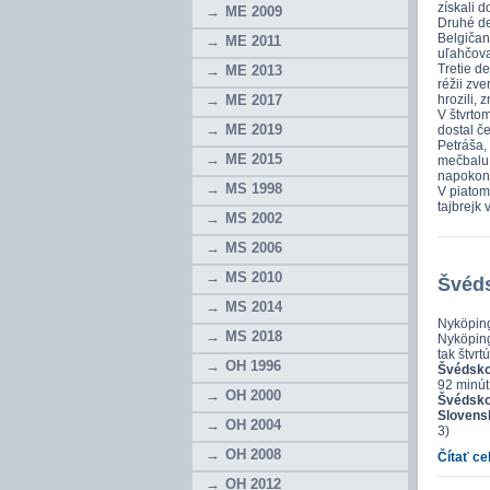
získali d
ME 2009
Druhé de
Belgičan
ME 2011
uľahčoval
Tretie de
ME 2013
réžii zv
ME 2017
hrozili, 
V štvrtom
ME 2019
dostal č
Petráša, 
ME 2015
mečbalu. 
napokon v
MS 1998
V piatom 
tajbrejk 
MS 2002
MS 2006
MS 2010
Švéds
MS 2014
Nyköping
MS 2018
Nyköping
tak štvrt
OH 1996
Švédsko 
92 minút
OH 2000
Švédsko
Slovens
OH 2004
3)
OH 2008
Čítať ce
OH 2012