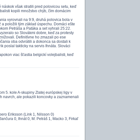
 náskok však stratili pred polovicou setu, keď
jbalisti kopili množstvo chýb, čím domácim
ania vyrovnali na 9:9, druhá polovica bola v
2 a položili tým základ úspechu. Domáci ešte
tokom Petráša a Patáka a set vyhrali 25:22.
 nevyzeralo so Slovákmi dobre, keď za protesty
nižovali. Definitívne ho zmazali po ese
ičania oba odvrátili a dokonca sa dostali k
 poslal takticky na servis Ihnáta. Slováci
okon viac šťastia belgickí volejbalisti, keď
m 5. kole A-skupiny Zlatej európskej ligy v
h navrch, ale pokazili koncovky a zaznamenali
ero Eriksson (Link 1, Nilsson 0)
(Jančura 0, Ihnát 0, M. Petráš 1, Macko 3, Firkaľ