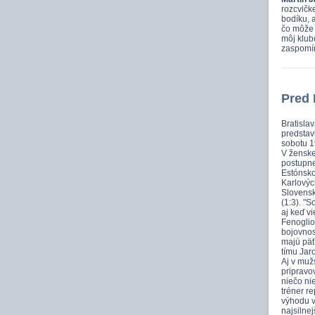
rozcvičk
bodíku, 
čo môže 
môj klub
zaspomín
Pred 
Bratisla
predstav
sobotu 19
V ženske
postupne
Estónsko
Karlovýc
Slovensk
(1:3). "
aj keď vi
Fenoglio
bojovnos
majú päť
tímu Jar
Aj v muž
pripravo
niečo nie
tréner re
výhodu v
najsilne