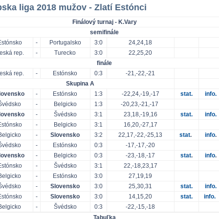
ska liga 2018 mužov - Zlatí Estónci
Finálový turnaj - K.Vary
semifinále
Estónsko
-
Portugalsko
3:0
24,24,18
eská rep.
-
Turecko
3:0
22,25,20
finále
eská rep.
-
Estónsko
0:3
-21,-22,-21
Skupina A
lovensko
-
Estónsko
1:3
-22,24,-19,-17
stat.
info.
Švédsko
-
Belgicko
1:3
-20,23,-21,-17
lovensko
-
Švédsko
3:1
23,18,-19,16
stat.
info.
Estónsko
-
Belgicko
3:1
16,20,-27,17
Belgicko
-
Slovensko
3:2
22,17,-22,-25,13
stat
.
info
.
Švédsko
-
Estónsko
0:3
-17,-17,-20
lovensko
-
Belgicko
0:3
-23,-18,-17
stat
.
info
.
Estónsko
-
Švédsko
3:1
22,-18,23,17
Belgicko
-
Estónsko
3:0
27,19,19
Švédsko
-
Slovensko
3:0
25,30,31
stat.
info.
Estónsko
-
Slovensko
3:0
14,15,20
stat.
info.
Belgicko
-
Švédsko
0:3
-22,-15,-18
Tabuľka