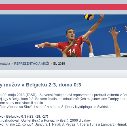
ntácia
REPREZENTÁCIA MUŽI
EL 2018
y mužov v Belgicku 2:3, doma 0:3
a 30. mája 2018 (TASR) - Slovenskí volejbaloví reprezentanti prehrali v stredu v Bra
j ligy s Belgickom 0:3. So semifinalistom minuloročných majstrovstiev Európy hrali
ere setov mali viac síl hostia.
žšom zápase sa Slováci stretnú v sobotu 2. júna v Nyköpingu so Švédskom.
o - Belgicko 0:3 (-23, -18, -17)
 rozhodovali: Guillet (Fra.) a Porvazník (Bel.), 2000 divákov.
ko:
Kriško 12, Kohút 4, Jančura 1, Paták 3, Petráš 7, liberá Turis a Lampart, (Hriňák