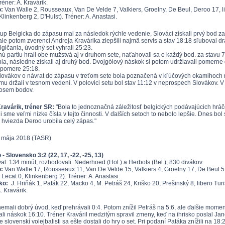
Tréner: A. Kravárik.
:
Van Walle 2, Rousseaux, Van De Velde 7, Valkiers, Groelny, De Beul, Deroo 17, l
Klinkenberg 2, D'Hulst). Tréner: A. Anastasi.
up Belgicka do zápasu mal za následok rýchle vedenie, Slováci získali prvý bod za s
ale potom zverenci Andreja Kravárika zlepšili najmä servis a stav 18:18 sľuboval 
lgičania, úvodný set vyhrali 25:23.
ú partiu hrali obe mužstvá aj v druhom sete, naťahovali sa o každý bod. za stavu 7:
ia, následne získali aj druhý bod. Dvojgólový náskok si potom udržiavali pomerne dl
v pomere 25:18.
ovákov o návrat do zápasu v treťom sete bola poznačená v kľúčových okamihoch ne
mu držali v tesnom vedení. V polovici setu bol stav 11:12 v neprospech Slovákov. V 
 osem bodov.
ravárik, tréner SR:
"Bola to jednoznačná záležitosť belgických podávajúcich hráčov
 sme veľmi nízke čísla v tejto činnosti. V ďalších setoch to nebolo lepšie. Dnes bo
h hviezda Deroo urobila celý zápas."
. mája 2018 (TASR)
 - Slovensko 3:2 (22, 17, -22, -25, 13)
val: 134 minút, rozhodovali: Nederhoed (Hol.) a Herbots (Bel.), 830 divákov.
:
Van Walle 17, Rousseaux 11, Van De Velde 15, Valkiers 4, Groelny 17, De Beul 5
 Lecat 0, Klinkenberg 2). Tréner: A. Anastasi.
ko:
J. Hriňák 1, Paták 22, Macko 4, M. Petráš 24, Kriško 20, Prešinský 8, libero Turi
. Kravárik.
nemali dobrý úvod, keď prehrávali 0:4. Potom znížil Petráš na 5:6, ale ďalšie momen
li náskok 16:10. Tréner Kraváril medzitým spravil zmeny, keď na ihrisko poslal Ja
e slovenskí volejbalisti sa ešte dostali do hry o set. Pri podaní Patáka znížili na 1