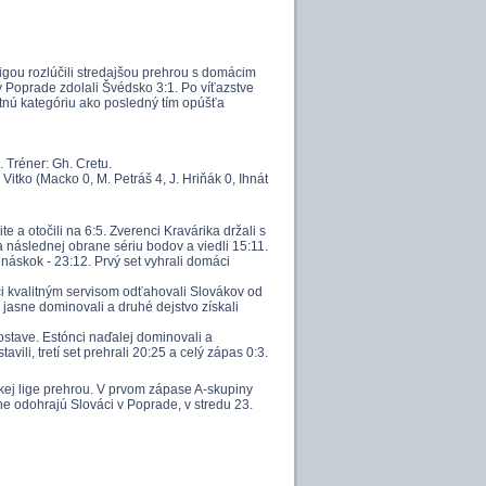
igou rozlúčili stredajšou prehrou s domácim
 v Poprade zdolali Švédsko 3:1. Po víťazstve
itnú kategóriu ako posledný tím opúšťa
 Tréner: Gh. Cretu.
 Vitko (Macko 0, M. Petráš 4, J. Hriňák 0, Ihnát
e a otočili na 6:5. Zverenci Kravárika držali s
a následnej obrane sériu bodov a viedli 15:11.
náskok - 23:12. Prvý set vyhrali domáci
ci kvalitným servisom odťahovali Slovákov od
 jasne dominovali a druhé dejstvo získali
ostave. Estónci naďalej dominovali a
ili, tretí set prehrali 20:25 a celý zápas 0:3.
skej lige prehrou. V prvom zápase A-skupiny
ne odohrajú Slováci v Poprade, v stredu 23.