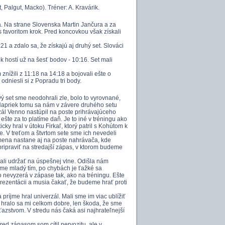
, Palgut, Macko). Tréner: A. Kravárik.
za. Na strane Slovenska Martin Jančura a za
 favoritom krok. Pred koncovkou však získali
21 a zdalo sa, že získajú aj druhý set. Slováci
ok hostí už na šesť bodov - 10:16. Set mali
znížili z 11:18 na 14:18 a bojovali ešte o
odniesli si z Popradu tri body.
ý set sme neodohrali zle, bolo to vyrovnané,
e. Napriek tomu sa nám v závere druhého setu
rzál Venno nastúpil na poste prihrávajúceho
te za to platíme daň. Je to iné v tréningu ako
cky hral v útoku Firkaľ, ktorý patril s Kohútom k
. V treťom a štvrtom sete sme ich nevedeli
zmena nastane aj na poste nahrávača, kde
ripraviť na stredajší zápas, v ktorom budeme
li udržať na úspešnej vlne. Odišla nám
Máme mladý tím, po chybách je ťažké sa
to nevyzerá v zápase tak, ako na tréningu. Ešte
prezentácii a musia čakať, že budeme hrať proti
a príjme hral univerzál. Mali sme im viac ublížiť
e, hralo sa mi celkom dobre, len škoda, že sme
víťazstvom. V stredu nás čaká asi najhrateľnejší
red zápasom som cítil nervozitu, ale v