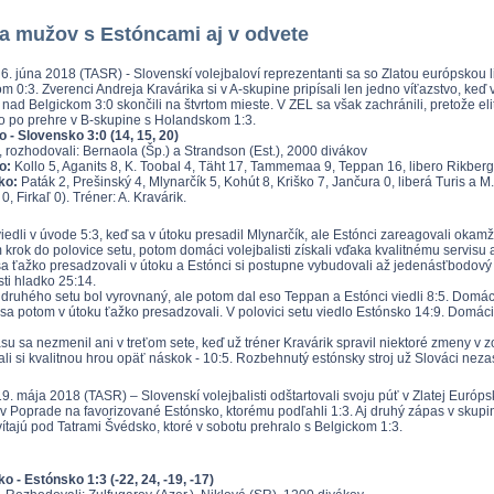
a mužov s Estóncami aj v odvete
6. júna 2018 (TASR) - Slovenskí volejbaloví reprezentanti sa so Zlatou európskou l
m 0:3. Zverenci Andreja Kravárika si v A-skupine pripísali len jedno víťazstvo, keď
nad Belgickom 3:0 skončili na štvrtom mieste. V ZEL sa však zachránili, pretože el
o po prehre v B-skupine s Holandskom 1:3.
 - Slovensko 3:0 (14, 15, 20)
, rozhodovali: Bernaola (Šp.) a Strandson (Est.), 2000 divákov
o:
Kollo 5, Aganits 8, K. Toobal 4, Täht 17, Tammemaa 9, Teppan 16, libero Rikberg.
ko:
Paták 2, Prešinský 4, Mlynarčík 5, Kohút 8, Kriško 7, Jančura 0, liberá Turis a M.
0, Firkaľ 0). Tréner: A. Kravárik.
iedli v úvode 5:3, keď sa v útoku presadil Mlynarčík, ale Estónci zareagovali okamžit
 krok do polovice setu, potom domáci volejbalisti získali vďaka kvalitnému servisu 
sa ťažko presadzovali v útoku a Estónci si postupne vybudovali až jedenásťbodový 
sti hladko 25:14.
 druhého setu bol vyrovnaný, ale potom dal eso Teppan a Estónci viedli 8:5. Domá
í sa potom v útoku ťažko presadzovali. V polovici setu viedlo Estónsko 14:9. Domáci
su sa nezmenil ani v treťom sete, keď už tréner Kravárik spravil niektoré zmeny v z
i si kvalitnou hrou opäť náskok - 10:5. Rozbehnutý estónsky stroj už Slováci nezastav
9. mája 2018 (TASR) – Slovenskí volejbalisti odštartovali svoju púť v Zlatej Európ
i v Poprade na favorizované Estónsko, ktorému podľahli 1:3. Aj druhý zápas v skupi
vítajú pod Tatrami Švédsko, ktoré v sobotu prehralo s Belgickom 1:3.
o - Estónsko 1:3 (-22, 24, -19, -17)