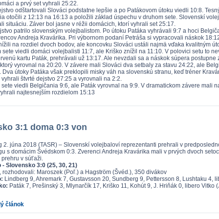
omáci a prvý set vyhrali 25:22.
jstvo odštartovali Slováci podstatne lepšie a po Patákovom útoku viedli 10:8. Tesný
ia otočili z 12:13 na 16:13 a položili základ úspechu v druhom sete. Slovenskí vole
i situáciu. Záver bol jasne v réžii domácich, ktorí vyhrali set 25:17.
jstvo patrilo slovenským volejbalistom. Po útoku Patáka vyhrávali 9:7 a hoci Belgič
erencov Andreja Kravárika. Pri výbornom podaní Petráša si vypracovali náskok 18:1
znížili na rozdiel dvoch bodov, ale koncovku Slováci ustáli najmä vďaka kvalitným ú
 sete viedli domáci volejbalisti 11:7, ale Kriško znížil na 11:10. V polovici setu to
ervenú kartu Paták, prehrávali už 13:17. Ale nevzdali sa a náskok súpera postupne z
ktorý vyrovnal na 20:20. V závere mali Slováci dva setbaly za stavu 24:22, ale Belg
Dva útoky Patáka však preklopili misky váh na slovenskú stranu, keď tréner Kravárik
yhrali štvrté dejstvo 27:25 a vyrovnali na 2:2.
sete viedli Belgičania 9:6, ale Paták vyrovnal na 9:9. V dramatickom závere mali nap
vyhrali najtesnejším rozdielom 15:13
ko 3:1 doma 0:3 von
 2. júna 2018 (TASR) – Slovenskí volejbaloví reprezentanti prehrali v predposledno
u s domácim Švédskom 0:3. Zverenci Andreja Kravárika mali v prvých dvoch setoc
ú prehru v súťaži.
- Slovensko 3:0 (25, 30, 21)
, rozhodovali: Maroszek (Poľ.) a Hagström (Švéd.), 350 divákov
:
Lindberg 9, Ahremark 7, Gustavsson 20, Sundberg 9, Pettersson 8, Lushtaku 4, lib
ko:
Paták 7, Prešinský 3, Mlynarčík 17, Kriško 11, Kohút 9, J. Hriňák 0, libero Vitko 
lý článok